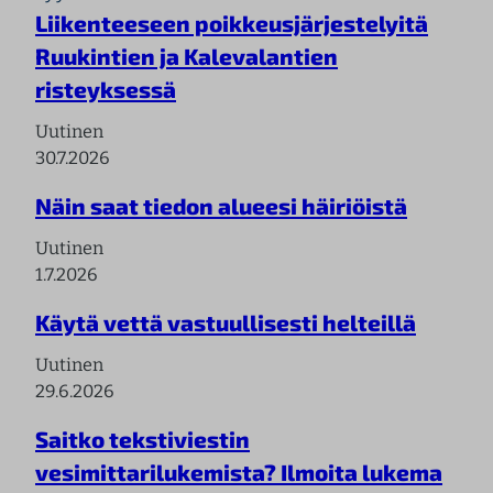
Liikenteeseen poikkeusjärjestelyitä
Ruukintien ja Kalevalantien
risteyksessä
Uutinen
30.7.2026
Näin saat tiedon alueesi häiriöistä
Uutinen
1.7.2026
Käytä vettä vastuullisesti helteillä
Uutinen
29.6.2026
Saitko tekstiviestin
vesimittarilukemista? Ilmoita lukema