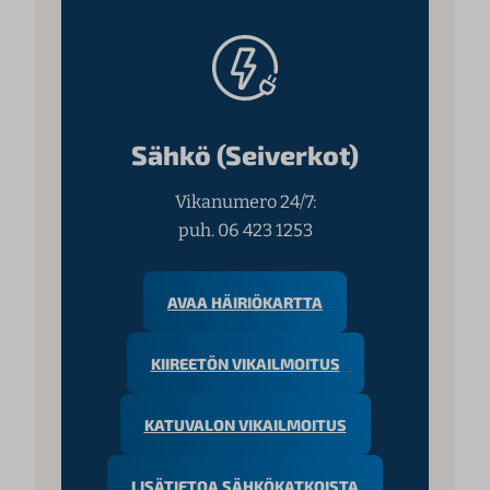
Sähkö (Seiverkot)
Vikanumero 24/7:
puh. 06 423 1253
AVAA HÄIRIÖKARTTA
KIIREETÖN VIKAILMOITUS
KATUVALON VIKAILMOITUS
LISÄTIETOA SÄHKÖKATKOISTA