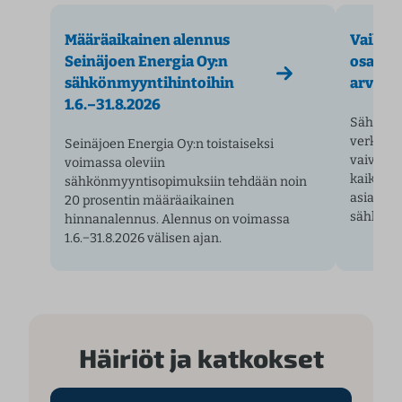
Määräaikainen alennus
Vaihda 
Seinäjoen Energia Oy:n
osallis
sähkönmyyntihintoihin
arvont
1.6.–31.8.2026
Sähköis
verkkopa
Seinäjoen Energia Oy:n toistaiseksi
vaivato
voimassa oleviin
kaikkie
sähkönmyyntisopimuksiin tehdään noin
asiakka
20 prosentin määräaikainen
sähköpy
hinnanalennus. Alennus on voimassa
1.6.−31.8.2026 välisen ajan.
Häiriöt ja katkokset