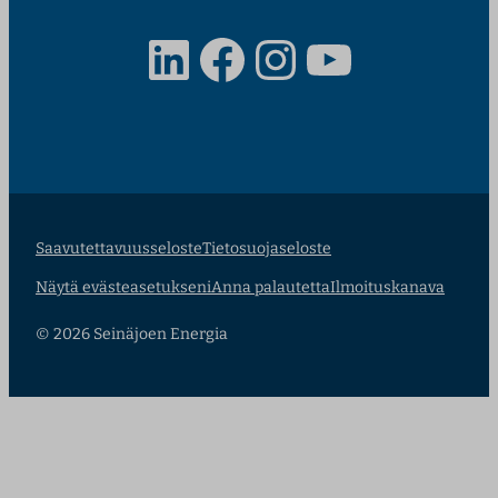
LinkedIn
Facebook
Instagram
YouTube
Saavutettavuusseloste
Tietosuojaseloste
Näytä evästeasetukseni
Anna palautetta
Ilmoituskanava
© 2026 Seinäjoen Energia