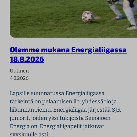
Olemme mukana Energialiigassa
18.8.2026
Uutinen
4.8.2026
Lapsille suunnatussa Energialiigassa
tärkeintä on pelaamisen ilo, yhdessäolo ja
liikunnan riemu. Energialiigaa järjestää SJK
juniorit, joiden yksi tukijoista Seinäjoen
Energia on. Energialiigapelit jatkuvat
syyskuulle asti.…