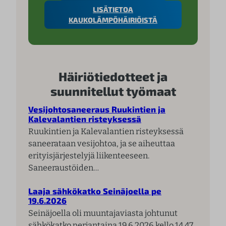
LISÄTIETOA
KAUKOLÄMPÖHÄIRIÖISTÄ
Häiriötiedotteet ja
suunnitellut työmaat
Vesijohtosaneeraus Ruukintien ja
Kalevalantien risteyksessä
Ruukintien ja Kalevalantien risteyksessä
saneerataan vesijohtoa, ja se aiheuttaa
erityisjärjestelyjä liikenteeseen.
Saneeraustöiden…
Laaja sähkökatko Seinäjoella pe
19.6.2026
Seinäjoella oli muuntajaviasta johtunut
sähkökatko perjantaina 19.6.2026 kello 14.47