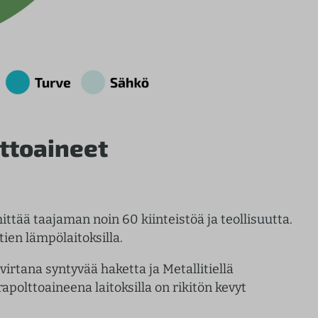
ttoaineet
ttää taajaman noin 60 kiinteistöä ja teollisuutta.
ien lämpölaitoksilla.
irtana syntyvää haketta ja Metallitiellä
apolttoaineena laitoksilla on rikitön kevyt