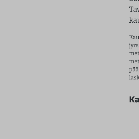
Ta
ka
Kau
jyr
met
met
pää
las
Ka