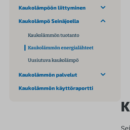
l
Kaukolämpöön liittyminen
t
Kaukolämpö Seinäjoella
ö
ö
Kaukolämmön tuotanto
n
Kaukolämmön energialähteet
Uusiutuva kaukolämpö
Kaukolämmön palvelut
Kaukolämmön käyttöraportti
K
Se