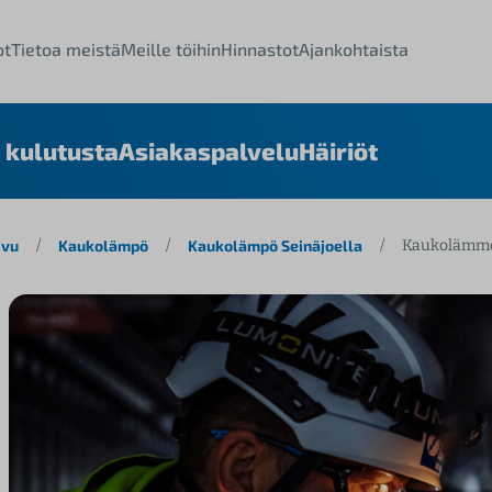
ot
Tietoa meistä
Meille töihin
Hinnastot
Ajankohtaista
 kulutusta
Asiakaspalvelu
Häiriöt
ivu
/
Kaukolämpö
/
Kaukolämpö Seinäjoella
/
Kaukolämmö