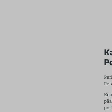
K
P
Per
Per
Kou
pää
polt