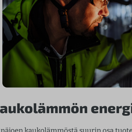
aukolämmön energi
inäjoen kaukolämmöstä suurin osa tuotet