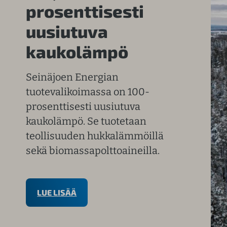
prosenttisesti
uusiutuva
kaukolämpö
Seinäjoen Energian
tuotevalikoimassa on 100-
prosenttisesti uusiutuva
kaukolämpö. Se tuotetaan
teollisuuden hukkalämmöillä
sekä biomassapolttoaineilla.
LUE LISÄÄ