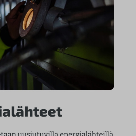
alähteet
aan uusiutuvilla energialähteillä.