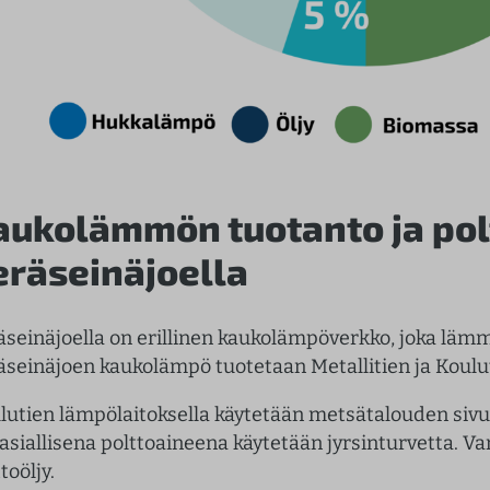
aukolämmön tuotanto ja pol
eräseinäjoella
äseinäjoella on erillinen kaukolämpöverkko, joka lämmi
äseinäjoen kaukolämpö tuotetaan Metallitien ja Koulut
lutien lämpölaitoksella käytetään metsätalouden sivuv
asiallisena polttoaineena käytetään jyrsinturvetta. Var
toöljy.