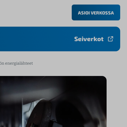
ASIOI VERKOSSA
Seiverkot
n energialähteet