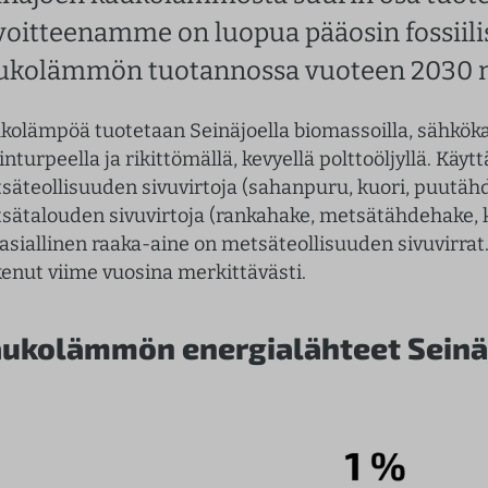
voitteenamme on luopua pääosin fossiili
ukolämmön tuotannossa vuoteen 2030 
kolämpöä tuotetaan Seinäjoella biomassoilla, sähkökat
sinturpeella ja rikittömällä, kevyellä polttoöljyllä. 
säteollisuuden sivuvirtoja (sahanpuru, kuori, puutä
sätalouden sivuvirtoja (rankahake, metsätähdehake, k
asiallinen raaka-aine on metsäteollisuuden sivuvirrat.
kenut viime vuosina merkittävästi.
ukolämmön energialähteet Seinä