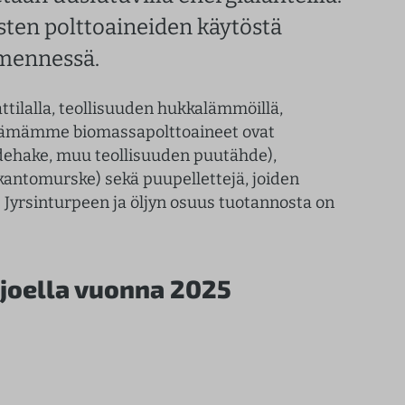
sten polttoaineiden käytöstä
mennessä.
tilalla, teollisuuden hukkalämmöillä,
Käyttämämme biomassapolttoaineet ovat
hdehake, muu teollisuuden puutähde),
antomurske) sekä puupellettejä, joiden
 Jyrsinturpeen ja öljyn osuus tuotannosta on
joella vuonna 2025