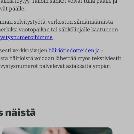
ikka löytyy. Tällöin sähköt voivat tulla päälle ja
ät päälle.
mmän selvitystyötä, verkoston silmämääräistä
erkiksi vuotopaikan tai sähkölinjalle kaatuneen
ivystysnumeroihimme
.
sesti verkkosivujen
häiriötiedotteiden ja -
ta häiriöistä voidaan lähettää myös tekstiviestit
äivystysnumerot palvelevat asiakkaita ympäri
s näistä