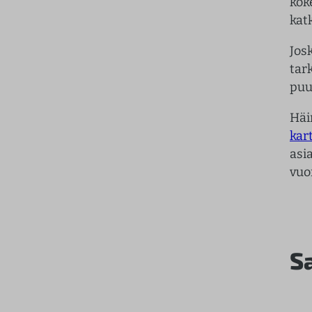
koke
kat
Jos
tar
puu
Häi
kar
asi
vuo
S