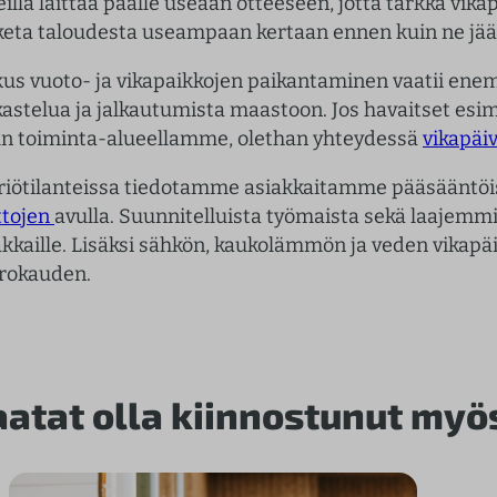
illa laittaa päälle useaan otteeseen, jotta tarkka vikapa
keta taloudesta useampaan kertaan ennen kuin ne jääv
kus vuoto- ja vikapaikkojen paikantaminen vaatii ene
kastelua ja jalkautumista maastoon. Jos havaitset esim
n toiminta-alueellamme, olethan yhteydessä
vikapä
riötilanteissa tiedotamme asiakkaitamme pääsääntöi
ttojen
avulla. Suunnitelluista työmaista sekä laajemmis
akkaille. Lisäksi sähkön, kaukolämmön ja veden vikap
rokauden.
aatat olla kiinnostunut myö