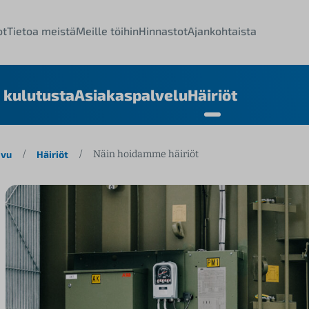
ot
Tietoa meistä
Meille töihin
Hinnastot
Ajankohtaista
 kulutusta
Asiakaspalvelu
Häiriöt
ivu
/
Häiriöt
/
Näin hoidamme häiriöt