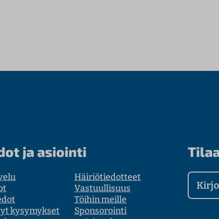
dot ja asiointi
Tilaa
velu
Häiriötiedotteet
Kirjoit
ot
Vastuullisuus
edot
Töihin meille
tyt kysymykset
Sponsorointi