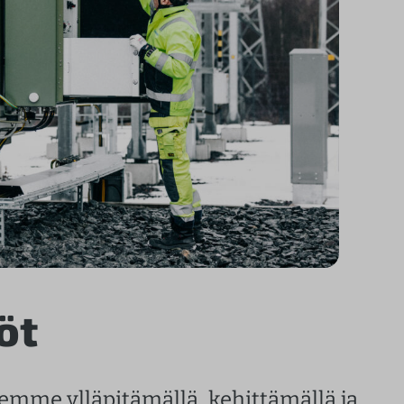
öt
mme ylläpitämällä, kehittämällä ja