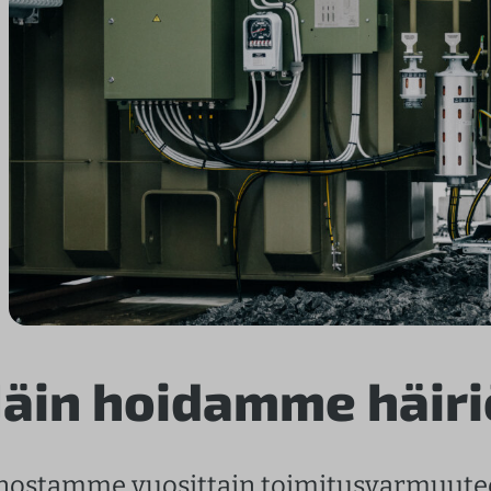
äin hoidamme häiri
nostamme vuosittain toimitusvarmuutee