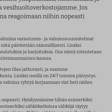
a vesihuoltoverkostojamme. Jos
ina reagoimaan niihin nopeasti
 valmiina varautumis- ja valmiussuunnitelmat
 niitä päivitetään säännöllisesti. Lisäksi
 koulutuksia ja harjoituksia. Osa niistä toteutetaan
istöviranomaisten kanssa.
ojen tilaa jatkuvasti, ja saamme
sista. Lisäksi meillä on 24/7 toimiva päivystys.
na valmius ryhtyä korjaamaan viat heti niiden
 nopeasti. Hyödynnämme tähän esimerkiksi
 esimerkiksi sähkökatkoissa sähköjä täytyy