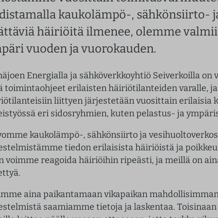
distamalla kaukolämpö-, sähkönsiirto- j
lättäviä häiriöitä ilmenee, olemme valmi
päri vuoden ja vuorokauden.
näjoen Energialla ja sähköverkkoyhtiö Seiverkoilla on
 toimintaohjeet erilaisten häiriötilanteiden varalle, ja
iötilanteisiin liittyen järjestetään vuosittain erilaisia
eistyössä eri sidosryhmien, kuten pelastus- ja ympär
vomme kaukolämpö-, sähkönsiirto ja vesihuoltoverkost
jestelmistämme tiedon erilaisista häiriöistä ja poikkeuk
n voimme reagoida häiriöihin ripeästi, ja meillä on ai
ettyä.
imme aina paikantamaan vikapaikan mahdollisimman
jestelmistä saamiamme tietoja ja laskentaa. Toisinaan