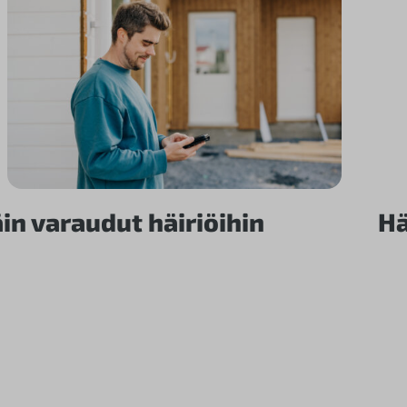
in varaudut häiriöihin
Hä