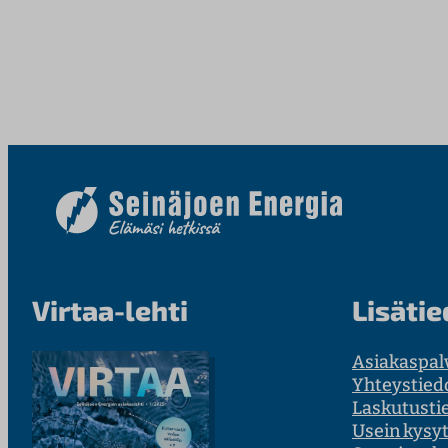
Virtaa-lehti
Lisätie
Asiakaspal
Yhteystied
Laskutusti
Usein kysy