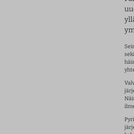
uu
yl
ym
Sei
sekä
häir
yht
Val
jär
Näi
ilm
Pyr
jär