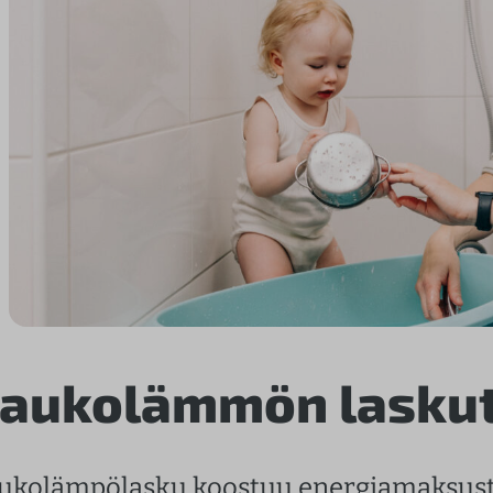
aukolämmön lasku
ukolämpölasku koostuu energiamaksust