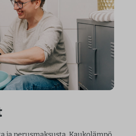
t
a ja perusmaksusta. Kaukolämpö