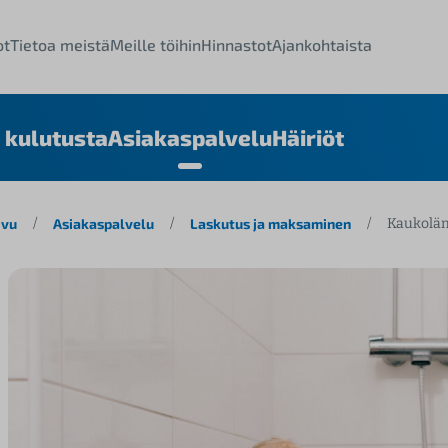
ot
Tietoa meistä
Meille töihin
Hinnastot
Ajankohtaista
 kulutusta
Asiakaspalvelu
Häiriöt
ivu
/
Asiakaspalvelu
/
Laskutus ja maksaminen
/
Kaukolä