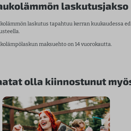
aukolämmön laskutusjakso
kolämmön laskutus tapahtuu kerran kuukaudessa ede
usteella.
kolämpölaskun maksuehto on 14 vuorokautta.
aatat olla kiinnostunut myö