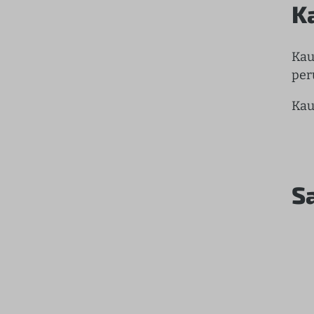
K
Kau
per
Kau
S