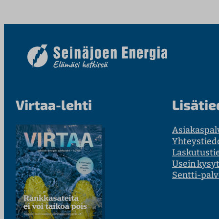
Virtaa-lehti
Lisätie
Asiakaspal
Yhteystied
Laskutusti
Usein kysy
Sentti-palv