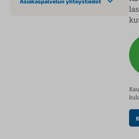
Asiakaspalvelun yhteystiedot
la
ku
Kau
kul