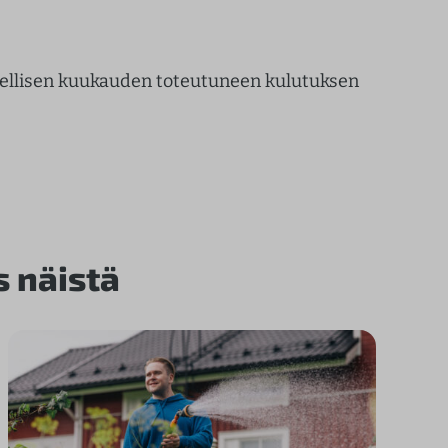
llisen kuukauden toteutuneen kulutuksen
s näistä