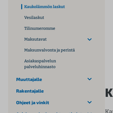
l
Kaukolämmön laskut
t
Vesilaskut
ö
ö
Tilinumeromme
n
Maksutavat
Maksunvalvonta ja perintä
Asiakaspalvelun
palveluhinnasto
Muuttajalle
K
Rakentajalle
Ohjeet ja vinkit
Ka