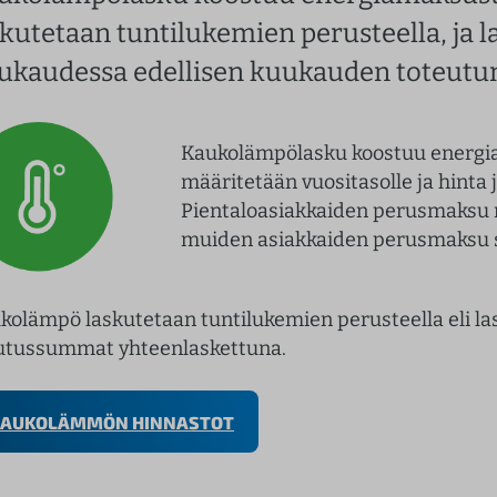
skutetaan tuntilukemien perusteella, ja 
ukaudessa edellisen kuukauden toteutun
Kaukolämpölasku koostuu energi
määritetään vuositasolle ja hinta 
Pientaloasiakkaiden perusmaksu 
muiden asiakkaiden perusmaksu 
kolämpö laskutetaan tuntilukemien perusteella eli la
utussummat yhteenlaskettuna.
KAUKOLÄMMÖN HINNASTOT