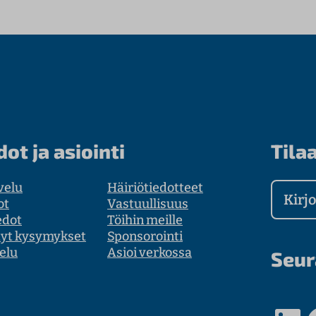
dot ja asiointi
Tilaa
velu
Häiriötiedotteet
Kirjoit
ot
Vastuullisuus
edot
Töihin meille
tyt kysymykset
Sponsorointi
elu
Asioi verkossa
Seur