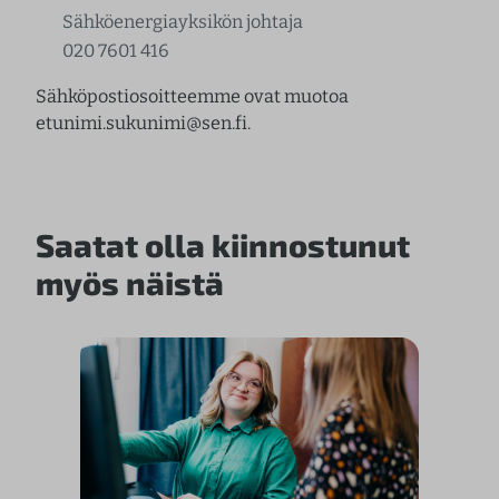
Sähköenergiayksikön johtaja
020 7601 416
Sähköpostiosoitteemme ovat muotoa
etunimi.sukunimi@sen.fi.
Saatat olla kiinnostunut
myös näistä