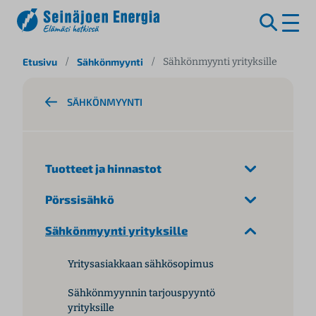
S
Etusivu
/
Sähkönmyynti
/
Sähkönmyynti yrityksille
i
i
SÄHKÖNMYYNTI
r
r
y
s
Tuotteet ja hinnastot
i
s
Pörssisähkö
ä
l
Sähkönmyynti yrityksille
t
ö
Yritysasiakkaan sähkösopimus
ö
n
Sähkönmyynnin tarjouspyyntö
yrityksille