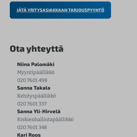
JÄTÄ YRITYSASIAKKAAN TARJOUSPYYNTÖ
Ota yhteyttä
Niina Palomäki
Myyntipäällikkö
020 7601 498
Sanna Takala
Kehityspäällikkö
020 7601 337
Sanna Yli-Hirvelä
Riskienhallintapäällikkö
020 7601 348
Kari Roos