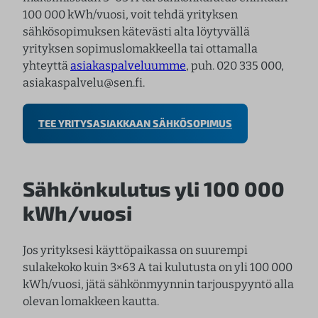
100 000 kWh/vuosi, voit tehdä yrityksen
sähkösopimuksen kätevästi alta löytyvällä
yrityksen sopimuslomakkeella tai ottamalla
yhteyttä
asiakaspalveluumme
, puh. 020 335 000,
asiakaspalvelu@sen.fi.
TEE YRITYSASIAKKAAN SÄHKÖSOPIMUS
Sähkönkulutus yli 100 000
kWh/vuosi
Jos yrityksesi käyttöpaikassa on suurempi
sulakekoko kuin 3×63 A tai kulutusta on yli 100 000
kWh/vuosi, jätä sähkönmyynnin tarjouspyyntö alla
olevan lomakkeen kautta.