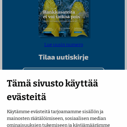
Lue uusin numero
Tilaa uutiskirje
Kirjoita sähköpostiosoitteesi
Tämä sivusto käyttää
evästeitä
Käytämme evästeitä tarjoamamme sisällön ja
Seuraa meitä
mainosten räätälöimiseen, sosiaalisen median
ominaisuuksien tukemiseen ja kävijämäärämme