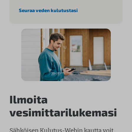
Seuraa veden kulutustasi
Ilmoita
vesimittarilukemasi
Sähköisen Kulutus-Webin kautta voit