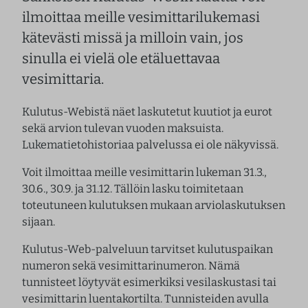
ilmoittaa meille vesimittarilukemasi
kätevästi missä ja milloin vain, jos
sinulla ei vielä ole etäluettavaa
vesimittaria.
Kulutus-Webistä näet laskutetut kuutiot ja eurot
sekä arvion tulevan vuoden maksuista.
Lukematietohistoriaa palvelussa ei ole näkyvissä.
Voit ilmoittaa meille vesimittarin lukeman 31.3.,
30.6., 30.9. ja 31.12. Tällöin lasku toimitetaan
toteutuneen kulutuksen mukaan arviolaskutuksen
sijaan.
Kulutus-Web-palveluun tarvitset kulutuspaikan
numeron sekä vesimittarinumeron. Nämä
tunnisteet löytyvät esimerkiksi vesilaskustasi tai
vesimittarin luentakortilta. Tunnisteiden avulla