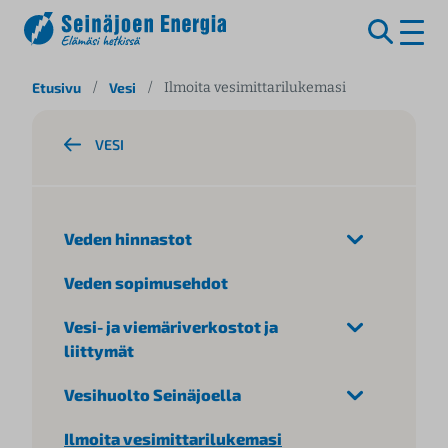
S
Etusivu
/
Vesi
/
Ilmoita vesimittarilukemasi
i
i
VESI
r
r
y
s
Veden hinnastot
i
s
Veden sopimusehdot
ä
l
Vesi- ja viemäriverkostot ja
t
liittymät
ö
ö
Vesihuolto Seinäjoella
n
Ilmoita vesimittarilukemasi