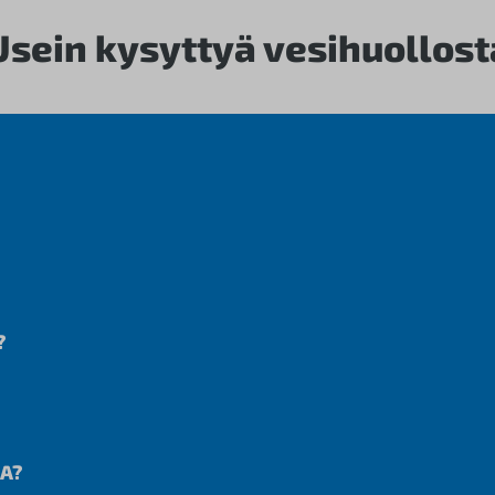
Usein kysyttyä vesihuollost
?
A?