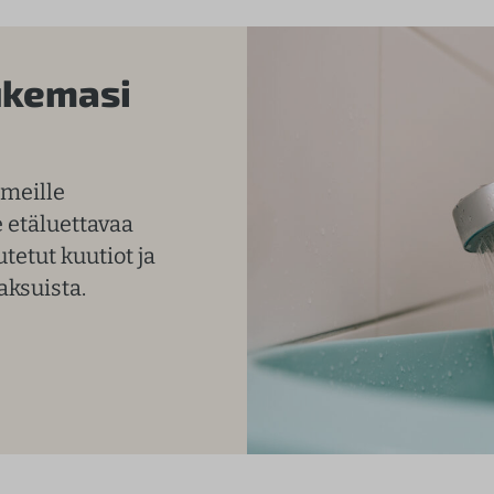
lukemasi
 meille
e etäluettavaa
tetut kuutiot ja
aksuista.