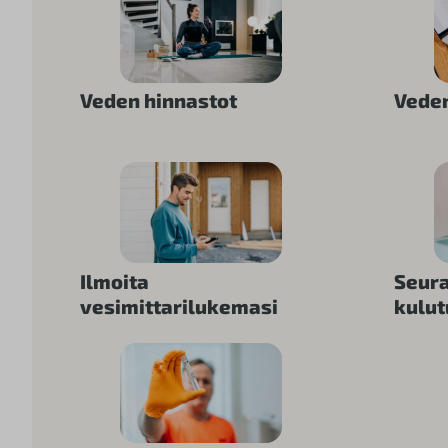
Veden hinnastot
Vede
Ilmoita
Seur
vesimittarilukemasi
kulut