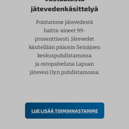
jätevedenkäsittelyä
Poistamme jätevedestä
haitta-aineet 99-
prosenttisesti. Jätevedet
käsitellään pääosin Seinäjoen
keskuspuhdistamossa
ja ostopalveluna Lapuan
jätevesi Oy:n puhdistamossa.
LUE LISÄÄ TOIMINNASTAMME