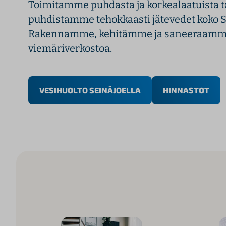
Toimitamme puhdasta ja korkealaatuista ta
l
puhdistamme tehokkaasti jätevedet koko S
t
Rakennamme, kehitämme ja saneeraamme 
ö
viemäriverkostoa.
ö
n
VESIHUOLTO SEINÄJOELLA
HINNASTOT