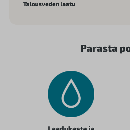
Talousveden laatu
Parasta po
Laadukasta ja