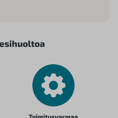
vesihuoltoa
Toimitusvarmaa