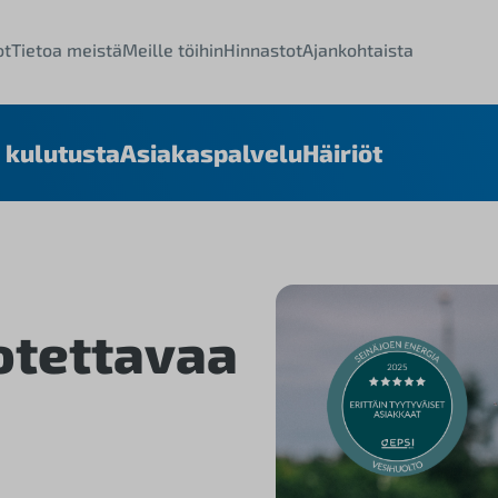
ot
Tietoa meistä
Meille töihin
Hinnastot
Ajankohtaista
 kulutusta
Asiakaspalvelu
Häiriöt
otettavaa