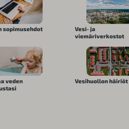
n sopimusehdot
Vesi- ja
viemäriverkostot
aa veden
Vesihuollon häiriöt
ustasi