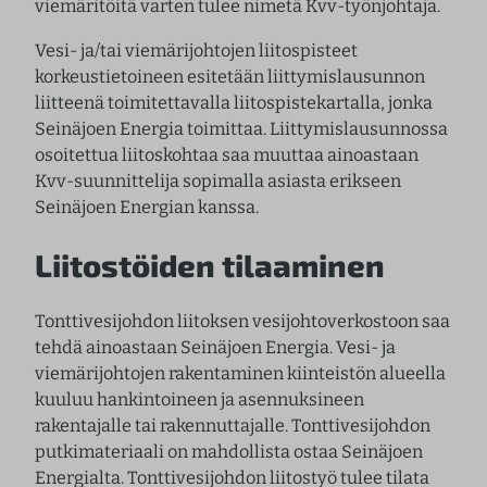
viemäritöitä varten tulee nimetä Kvv-työnjohtaja.
Vesi- ja/tai viemärijohtojen liitospisteet
korkeustietoineen esitetään liittymislausunnon
liitteenä toimitettavalla liitospistekartalla, jonka
Seinäjoen Energia toimittaa. Liittymislausunnossa
osoitettua liitoskohtaa saa muuttaa ainoastaan
Kvv-suunnittelija sopimalla asiasta erikseen
Seinäjoen Energian kanssa.
Liitostöiden tilaaminen
Tonttivesijohdon liitoksen vesijohtoverkostoon saa
tehdä ainoastaan Seinäjoen Energia. Vesi- ja
viemärijohtojen rakentaminen kiinteistön alueella
kuuluu hankintoineen ja asennuksineen
rakentajalle tai rakennuttajalle. Tonttivesijohdon
putkimateriaali on mahdollista ostaa Seinäjoen
Energialta. Tonttivesijohdon liitostyö tulee tilata