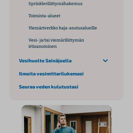
Sprinkleriliittymähakemus
Toiminta-alueet
Viemäriverkko haja-asutusalueille
Vesi- ja/tai viemäriliittymän
irtisanominen
Vesihuolto Seinäjoella
Ilmoita vesimittarilukemasi
Seuraa veden kulutustasi