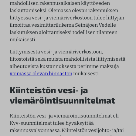
mahdollisen rakennusaikaisen käyttöveden
laskuttamiseksi. Olemassa olevan rakennuksen
liittyessä vesi- ja viemäriverkostoon tulee liittyjän
ilmoittaa vesimittarilukema Seinäjoen Vedelle
laskutuksen aloittamiseksi todellisen tilanteen
mukaisesti.
Liittymisestä vesi- ja viemäriverkostoon,
liitostöistä sekä muista mahdollisista liittymisestä
aiheutuvista kustannuksesta perimme maksuja
voimassa olevan hinnaston
mukaisesti.
Kiinteistön vesi- ja
viemäröintisuunnitelmat
Kiinteistön vesi- ja viemäröintisuunnitelmat eli
Kvv-suunnitelmat tulee hyväksyttää
rakennusvalvonnassa. Kiinteistön vesijohto- ja/tai