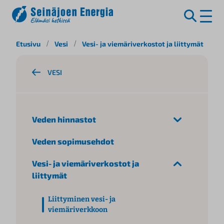
S
Etusivu
/
Vesi
/
Vesi- ja viemäriverkostot ja liittymät
/
L
i
i
VESI
r
r
y
s
Veden hinnastot
i
s
Veden sopimusehdot
ä
l
Vesi- ja viemäriverkostot ja
t
liittymät
ö
ö
Liittyminen vesi- ja
n
viemäriverkkoon