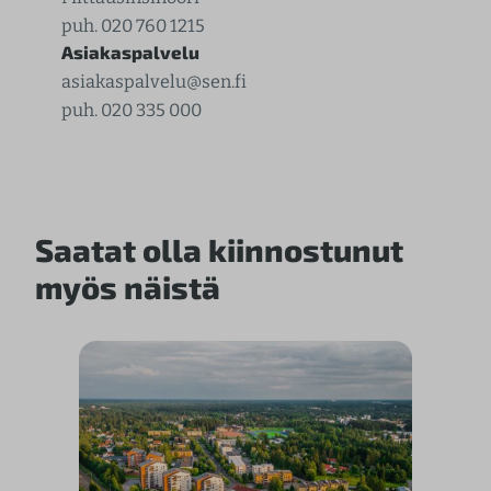
puh. 020 760 1215
Asiakaspalvelu
asiakaspalvelu@sen.fi
puh. 020 335 000
Saatat olla kiinnostunut
myös näistä