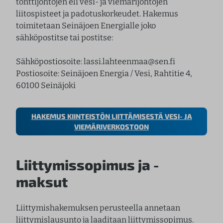
tonttijohtojen eli vesi- ja viemärijohtojen
liitospisteet ja padotuskorkeudet. Hakemus
toimitetaan Seinäjoen Energialle joko
sähköpostitse tai postitse:
Sähköpostiosoite: lassi.lahteenmaa@sen.fi
Postiosoite: Seinäjoen Energia / Vesi, Rahtitie 4,
60100 Seinäjoki
HAKEMUS KIINTEISTÖN LIITTÄMISESTÄ VESI- JA
VIEMÄRIVERKOSTOON
Liittymissopimus ja -
maksut
Liittymishakemuksen perusteella annetaan
liittymislausunto ja laaditaan liittymissopimus.