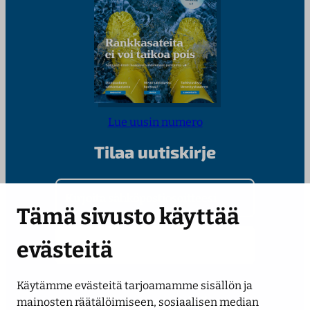
Lue uusin numero
Tilaa uutiskirje
Kirjoita sähköpostiosoitteesi
Tämä sivusto käyttää
evästeitä
Käytämme evästeitä tarjoamamme sisällön ja
Seuraa meitä
mainosten räätälöimiseen, sosiaalisen median