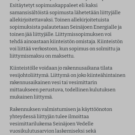
Esitäytetyt sopimuskappaleet eli kaksi
samansisältöistä sopimusta lähetetään liittyjälle
allekirjoitettavaksi. Toinen allekirjoitetuista
sopimuksista palautetaan Seinäjoen Energialle ja
toinen jää liittyjälle. Liittymissopimuksen voi
tehdä ainoastaan kiinteistön omistaja. Kiinteistön
voi liittää verkostoon, kun sopimus on solmittu ja
liittymismaksu on maksettu.
Kiinteistölle voidaan jo rakennusaikana tilata
vesijohtoliittymä. Liittymä on joko kiinteähintainen
rakennusaikainen vesi tai vesimittarin
mittaukseen perustuva, todellinen kulutuksen
mukainen liittymä.
Rakennuksen valmistumisen ja käyttöönoton
yhteydessä liittyjän tulee ilmoittaa
vesimittarilukema Seinäjoen Vedelle
vuosikulutusarvion laskemiseksi sekä