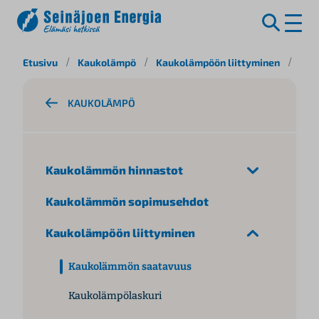
S
Etusivu
/
Kaukolämpö
/
Kaukolämpöön liittyminen
/
Kau
i
i
KAUKOLÄMPÖ
r
r
y
s
Kaukolämmön hinnastot
i
s
Kaukolämmön sopimusehdot
ä
l
Kaukolämpöön liittyminen
t
ö
Kaukolämmön saatavuus
ö
n
Kaukolämpölaskuri