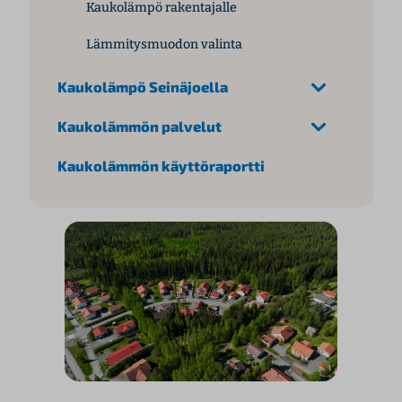
Kaukolämpö rakentajalle
Lämmitysmuodon valinta
Kaukolämpö Seinäjoella
Kaukolämmön palvelut
Kaukolämmön käyttöraportti