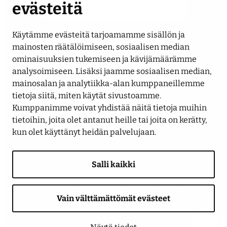
evästeitä
Käytämme evästeitä tarjoamamme sisällön ja
Seuraa meitä
mainosten räätälöimiseen, sosiaalisen median
ominaisuuksien tukemiseen ja kävijämäärämme
analysoimiseen. Lisäksi jaamme sosiaalisen median,
LinkedIn
Facebook
Instagram
YouTube
mainosalan ja analytiikka-alan kumppaneillemme
tietoja siitä, miten käytät sivustoamme.
Kumppanimme voivat yhdistää näitä tietoja muihin
tietoihin, joita olet antanut heille tai joita on kerätty,
kun olet käyttänyt heidän palvelujaan.
Salli kaikki
Saavutettavuusseloste
Tietosuojaseloste
Näytä evästeasetukseni
Anna palautetta
Ilmoituskanava
Vain välttämättömät evästeet
© 2026 Seinäjoen Energia