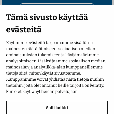
Kirjoita sähköpostiosoitteesi
Tämä sivusto käyttää
evästeitä
Käytämme evästeitä tarjoamamme sisällön ja
Seuraa meitä
mainosten räätälöimiseen, sosiaalisen median
ominaisuuksien tukemiseen ja kävijämäärämme
analysoimiseen. Lisäksi jaamme sosiaalisen median,
LinkedIn
Facebook
Instagram
YouTube
mainosalan ja analytiikka-alan kumppaneillemme
tietoja siitä, miten käytät sivustoamme.
Kumppanimme voivat yhdistää näitä tietoja muihin
tietoihin, joita olet antanut heille tai joita on kerätty,
kun olet käyttänyt heidän palvelujaan.
Salli kaikki
Saavutettavuusseloste
Tietosuojaseloste