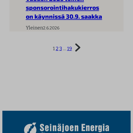
sponsorointihakukierros
on käynnissä 30.9. saakka
Yleinen
2.6.2026
1
2
3
…
19