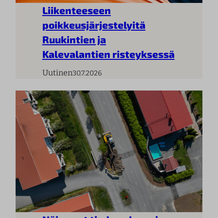
Liikenteeseen
poikkeusjärjestelyitä
Ruukintien ja
Kalevalantien risteyksessä
Uutinen
30.7.2026