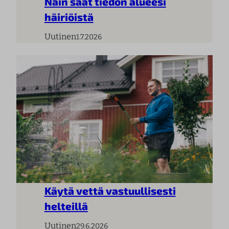
Näin saat tiedon alueesi
häiriöistä
Uutinen
1.7.2026
Käytä vettä vastuullisesti
helteillä
Uutinen
29.6.2026