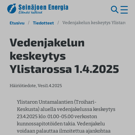
S
Etusivu
/
Tiedotteet
/
Vedenjakelun keskeytys Ylistarossa 
i
i
Vedenjakelun
r
keskeytys
r
y
Ylistarossa 1.4.2025
s
i
s
Häiriötiedote
, 
Vesi
1.4.2025
ä
l
Ylistaron Untamalantien (Troihari-
t
Keskusta) aluella vedenjakelussa keskeytys
ö
23.4.2025 klo: 01.00-05.00 verkoston
ö
kunnossapitotöiden takia. Vedenjakelu
n
voidaan palauttaa ilmoitettua ajankohtaa