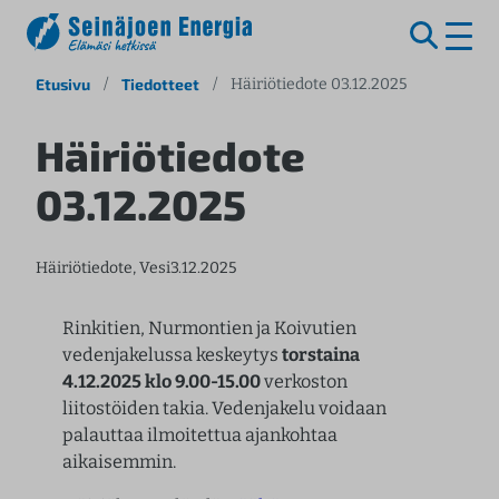
S
Etusivu
/
Tiedotteet
/
Häiriötiedote 03.12.2025
i
i
Häiriötiedote
r
03.12.2025
r
y
s
Häiriötiedote
, 
Vesi
3.12.2025
i
s
ä
Rinkitien, Nurmontien ja Koivutien
l
vedenjakelussa keskeytys
torstaina
t
4.12.2025 klo 9.00-15.00
verkoston
ö
liitostöiden takia. Vedenjakelu voidaan
ö
palauttaa ilmoitettua ajankohtaa
n
aikaisemmin.