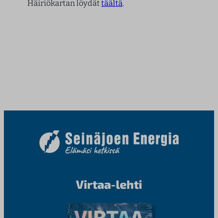
Häiriökartan löydät
täältä
.
Virtaa-lehti