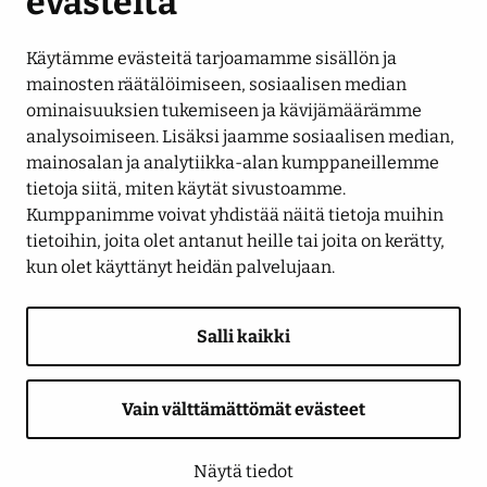
evästeitä
Käytämme evästeitä tarjoamamme sisällön ja
Seuraa meitä
mainosten räätälöimiseen, sosiaalisen median
ominaisuuksien tukemiseen ja kävijämäärämme
analysoimiseen. Lisäksi jaamme sosiaalisen median,
LinkedIn
Facebook
Instagram
YouTube
mainosalan ja analytiikka-alan kumppaneillemme
tietoja siitä, miten käytät sivustoamme.
Kumppanimme voivat yhdistää näitä tietoja muihin
tietoihin, joita olet antanut heille tai joita on kerätty,
kun olet käyttänyt heidän palvelujaan.
Salli kaikki
Saavutettavuusseloste
Tietosuojaseloste
Näytä evästeasetukseni
Anna palautetta
Ilmoituskanava
Vain välttämättömät evästeet
© 2026 Seinäjoen Energia
Näytä tiedot