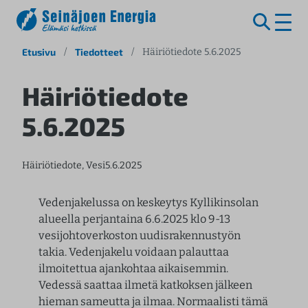
S
Etusivu
/
Tiedotteet
/
Häiriötiedote 5.6.2025
i
i
Häiriötiedote
r
5.6.2025
r
y
s
Häiriötiedote
, 
Vesi
5.6.2025
i
s
ä
Vedenjakelussa on keskeytys Kyllikinsolan
l
alueella perjantaina 6.6.2025 klo 9-13
t
vesijohtoverkoston uudisrakennustyön
ö
takia. Vedenjakelu voidaan palauttaa
ö
ilmoitettua ajankohtaa aikaisemmin.
n
Vedessä saattaa ilmetä katkoksen jälkeen
hieman sameutta ja ilmaa. Normaalisti tämä