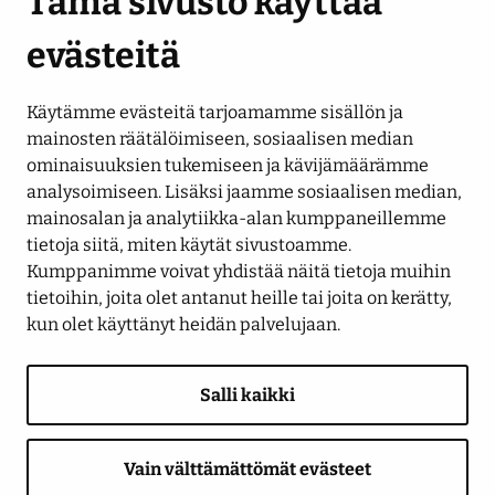
Tämä sivusto käyttää
evästeitä
Käytämme evästeitä tarjoamamme sisällön ja
Seuraa meitä
mainosten räätälöimiseen, sosiaalisen median
ominaisuuksien tukemiseen ja kävijämäärämme
analysoimiseen. Lisäksi jaamme sosiaalisen median,
LinkedIn
Facebook
Instagram
YouTube
mainosalan ja analytiikka-alan kumppaneillemme
tietoja siitä, miten käytät sivustoamme.
Kumppanimme voivat yhdistää näitä tietoja muihin
tietoihin, joita olet antanut heille tai joita on kerätty,
kun olet käyttänyt heidän palvelujaan.
Salli kaikki
Saavutettavuusseloste
Tietosuojaseloste
Näytä evästeasetukseni
Anna palautetta
Ilmoituskanava
Vain välttämättömät evästeet