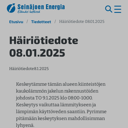
S
Etusivu
/
Tiedotteet
/
Häiriötiedote 08.01.2025
i
i
Häiriötiedote
r
08.01.2025
r
y
s
Häiriötiedote
8.1.2025
i
s
ä
Keskeytämme tämän alueen kiinteistöjen
l
kaukolämmön jakelun rakennustöiden
t
johdosta TO 9.1.2025 klo 08:00-10:00.
ö
Keskeytys vaikuttaa lämmitykseen ja
ö
lämpimän käyttöveden saantiin. Pyrimme
n
pitämään keskeytyksen mahdollisimman
lyhyenä.