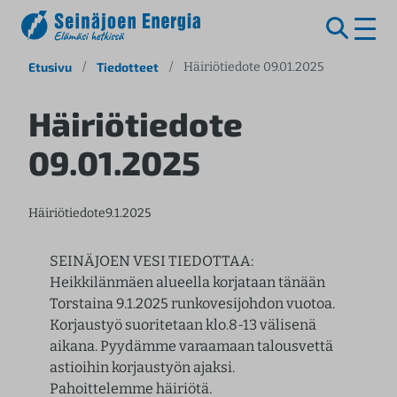
S
Etusivu
/
Tiedotteet
/
Häiriötiedote 09.01.2025
i
i
Häiriötiedote
r
09.01.2025
r
y
s
Häiriötiedote
9.1.2025
i
s
ä
SEINÄJOEN VESI TIEDOTTAA:
l
Heikkilänmäen alueella korjataan tänään
t
Torstaina 9.1.2025 runkovesijohdon vuotoa.
ö
Korjaustyö suoritetaan klo.8-13 välisenä
ö
aikana. Pyydämme varaamaan talousvettä
n
astioihin korjaustyön ajaksi.
Pahoittelemme häiriötä.