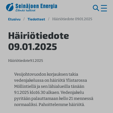
S
Etusivu
/
Tiedotteet
/
Häiriötiedote 09.01.2025
i
i
Häiriötiedote
r
09.01.2025
r
y
s
Häiriötiedote
9.1.2025
i
s
ä
Vesijohtovuodon korjauksen takia
l
vedenjakelussa on häiriötä Ylistarossa
t
Möllintiellä ja sen lähialueilla tänään
ö
9.1.2025 klo16.30 alkaen. Vedenjakelu
ö
pyritään palauttamaan kello 21 mennessä
n
normaaliksi. Pahoittelemme häiriötä.