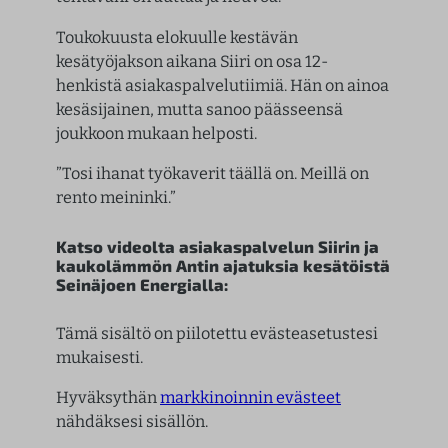
Toukokuusta elokuulle kestävän
kesätyöjakson aikana Siiri on osa 12-
henkistä asiakaspalvelutiimiä. Hän on ainoa
kesäsijainen, mutta sanoo päässeensä
joukkoon mukaan helposti.
”Tosi ihanat työkaverit täällä on. Meillä on
rento meininki.”
Katso videolta asiakaspalvelun Siirin ja
kaukolämmön Antin ajatuksia kesätöistä
Seinäjoen Energialla:
Tämä sisältö on piilotettu evästeasetustesi
mukaisesti.
Hyväksythän
markkinoinnin evästeet
nähdäksesi sisällön.