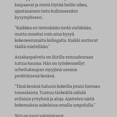
kaipaavat ja mistä löytää heille oikea,
ajantasainen tieto kulloiseenkin
kysymykseen.
”Kaikkea en tietenkään tiedä vieläkään,
mutta onneksi voin aina kysyä
kokeneemmalta kollegalta. Kaikki auttavat
täällä mielellään.”
Asiakaspalvelu on Siirille entuudestaan
tuttua kauraa. Hän on työskennellyt
urheilukaupan myyjänä useana
perättäisenä kesänä.
”Tänä kesänä halusin kokeilla jotain hieman
toisenlaista. Tuntuu tärkeältä nähdä
erilaisia yrityksiä ja aloja. Ajattelen näitä
kokemuksia askeleina omalla urapolulla.”
Siiri on juuri valmistunut