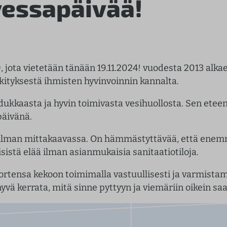
essapäivää!
 jota vietetään tänään 19.11.2024! vuodesta 2013 alk
rkityksestä ihmisten hyvinvoinnin kannalta.
ukkaasta ja hyvin toimivasta vesihuollosta. Sen etee
päivänä.
aailman mittakaavassa. On hämmästyttävää, että enem
stä elää ilman asianmukaisia sanitaatiotiloja.
rtensa kekoon toimimalla vastuullisesti ja varmistam
ä kerrata, mitä sinne pyttyyn ja viemäriin oikein saa