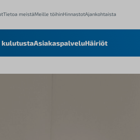
ot
Tietoa meistä
Meille töihin
Hinnastot
Ajankohtaista
 kulutusta
Asiakaspalvelu
Häiriöt