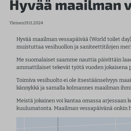
Hyvää maailman v
Yleinen
19.11.2024
Hyvää maailman vessapäivää (World toilet day),
muistuttaa vesihuollon ja saniteettitilojen me
Me suomalaiset saamme nauttia päivittäin laad
ammattilaiset tekevät työtä vuoden jokaisena 
Toimiva vesihuolto ei ole itsestäänselvyys m
kännykkä ja samalla kolmannes maailman ihmisi
Meistä jokainen voi kantaa omassa arjessaan ko
kuulumatonta. Maailman vessapäivänä onkin hyv