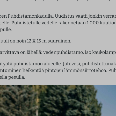
äjoen Puhdistamonkadulla. Uudistus vaatii jonkin verr
lle. Puhdistetulle vedelle rakennetaan 1 000 kuution
pulle.
uuli on noin 12 X 15 m suuruinen.
tarvittava on lähellä: vedenpuhdistamo, iso kaukolämpö
työtä puhdistamon alueelle. Jätevesi, puhdistettunak
aantuminen heikentää pintojen lämmönsiirtotehoa. Pu
lla pesulla.