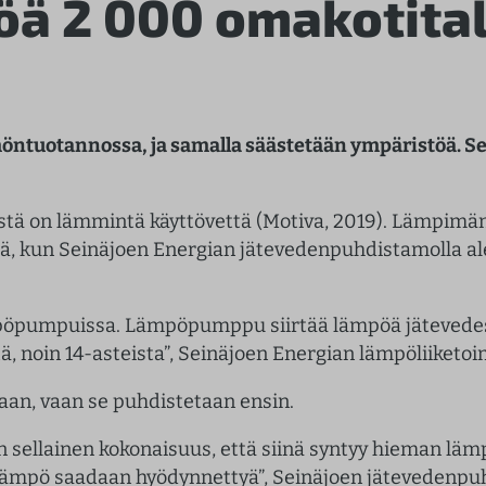
öä 2 000 omakotita
ntuotannossa, ja samalla säästetään ympäristöä. Se
stä on lämmintä käyttövettä (Motiva, 2019). Lämpimän
ää, kun Seinäjoen Energian jätevedenpuhdistamolla al
pöpumpuissa. Lämpöpumppu siirtää lämpöä jätevedes
ä, noin 14-asteista”, Seinäjoen Energian lämpöliiketo
aan, vaan se puhdistetaan ensin.
on sellainen kokonaisuus, että siinä syntyy hieman läm
 lämpö saadaan hyödynnettyä”, Seinäjoen jätevedenpuh