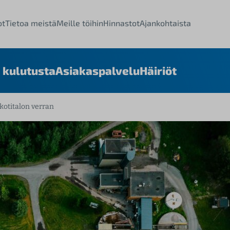
ot
Tietoa meistä
Meille töihin
Hinnastot
Ajankohtaista
 kulutusta
Asiakaspalvelu
Häiriöt
otitalon verran