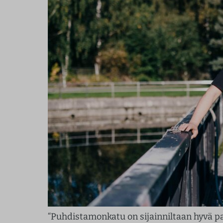
“Puhdistamonkatu on sijainniltaan hyvä pa