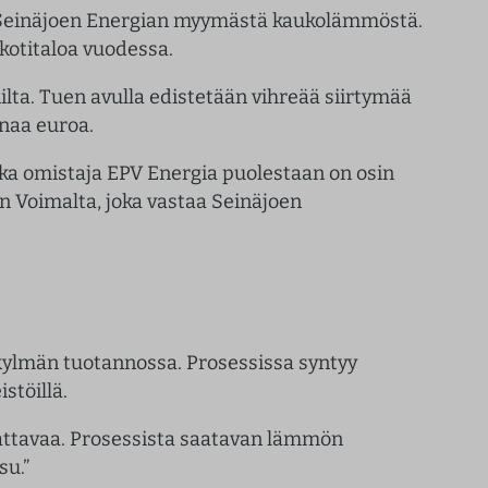
a Seinäjoen Energian myymästä kaukolämmöstä.
kotitaloa vuodessa.
ta. Tuen avulla edistetään vihreää siirtymää
onaa euroa.
ka omistaja EPV Energia puolestaan on osin
 Voimalta, joka vastaa Seinäjoen
ylmän tuotannossa. Prosessissa syntyy
stöillä.
nnattavaa. Prosessista saatavan lämmön
su.”