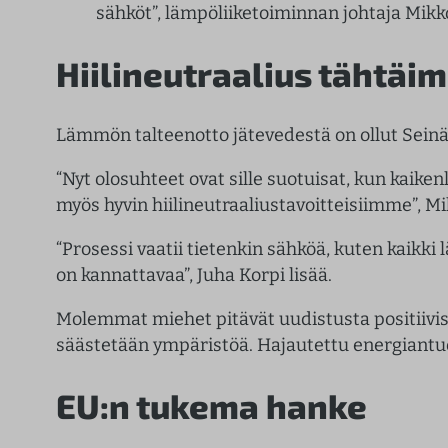
sähköt”, lämpöliiketoiminnan johtaja Mik
Hiilineutraalius tähtäi
Lämmön talteenotto jätevedestä on ollut Sein
“Nyt olosuhteet ovat sille suotuisat, kun kaike
myös hyvin hiilineutraaliustavoitteisiimme”, M
“Prosessi vaatii tietenkin sähköä, kuten kaikk
on kannattavaa”, Juha Korpi lisää.
Molemmat miehet pitävät uudistusta positiivis
säästetään ympäristöä. Hajautettu energiantu
EU:n tukema hanke