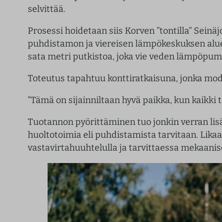
selvittää.
Prosessi hoidetaan siis Korven ”tontilla” Sein
puhdistamon ja viereisen lämpökeskuksen aluee
sata metri putkistoa, joka vie veden lämpöpum
Toteutus tapahtuu konttiratkaisuna, jonka mod
“Tämä on sijainniltaan hyvä paikka, kun kaikki 
Tuotannon pyörittäminen tuo jonkin verran lisä
huoltotoimia eli puhdistamista tarvitaan. Lik
vastavirtahuuhtelulla ja tarvittaessa mekaanise