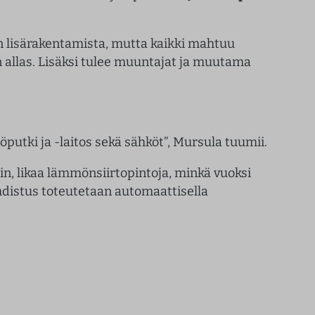
an lisärakentamista, mutta kaikki mahtuu
 allas. Lisäksi tulee muuntajat ja muutama
putki ja -laitos sekä sähköt”, Mursula tuumii.
in, likaa lämmönsiirtopintoja, minkä vuoksi
hdistus toteutetaan automaattisella