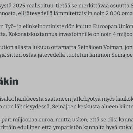
ystä 2025 realisoituu, tietää se merkittävää osuutt
nosta, eli jätevedellä lämmitettäisiin noin 2 000 oma
Työ- ja elinkeinoministeriön kautta Euroopan Unionil
sta. Kokonaiskustannus investoinnille on noin 4 miljo
ution allasta lukuun ottamatta Seinäjoen Voiman, jon
a sitten ostaa jätevedellä tuotetun lämmön Seinäjoen
äkin
isäksi hankkeesta saataneen jatkohyötyä myös kaukok
amon läheisyydessä, Seinäjoen keskusta alueen kiintei
aa pari miljoonaa euroa, mutta uskon, että se olisi ka
ttäin edullinen että ympäristön kannalta hyvä ratkai