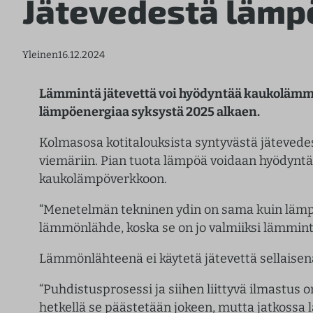
Jätevedestä lämp
Yleinen
16.12.2024
Lämmintä jätevettä voi hyödyntää kaukolämmö
lämpöenergiaa syksystä 2025 alkaen.
Kolmasosa kotitalouksista syntyvästä jätevede
viemäriin. Pian tuota lämpöä voidaan hyödynt
kaukolämpöverkkoon.
“Menetelmän tekninen ydin on sama kuin läm
lämmönlähde, koska se on jo valmiiksi lämmint
Lämmönlähteenä ei käytetä jätevettä sellaisen
“Puhdistusprosessi ja siihen liittyvä ilmastus 
hetkellä se päästetään jokeen, mutta jatkossa