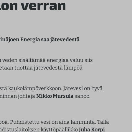
lon verran
inäjoen Energia saa jätevedestä
 veden sisältämää energiaa valuu siis
etaan tuottaa jätevedestä lämpöä
tä kaukolämpöverkkoon. Jätevesi on hyvä
iminnan johtaja
Mikko Mursula
sanoo.
pöä. Puhdistettu vesi on aina lämmintä. Tällä
distuslaitoksen käyttöpäällikkö
Juha Korpi