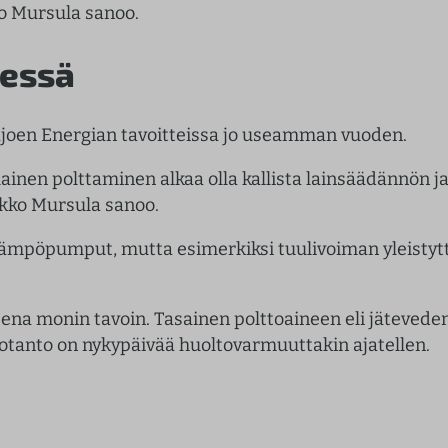
ko Mursula sanoo.
messä
äjoen Energian tavoitteissa jo useamman vuoden.
nlainen polttaminen alkaa olla kallista lainsäädännön 
ikko Mursula sanoo.
i lämpöpumput, mutta esimerkiksi tuulivoiman yleistyt
ena monin tavoin. Tasainen polttoaineen eli jäteveden
otanto on nykypäivää huoltovarmuuttakin ajatellen.