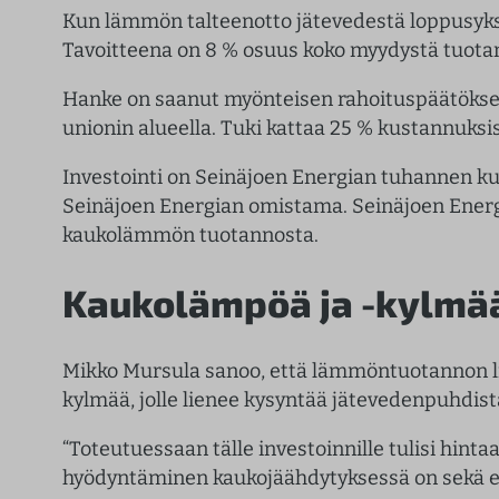
Kun lämmön talteenotto jätevedestä loppusyks
Tavoitteena on 8 % osuus koko myydystä tuotan
Hanke on saanut myönteisen rahoituspäätöksen 
unionin alueella. Tuki kattaa 25 % kustannuksi
Investointi on Seinäjoen Energian tuhannen ku
Seinäjoen Energian omistama. Seinäjoen Energi
kaukolämmön tuotannosta.
Kaukolämpöä ja -kylmä
Mikko Mursula sanoo, että lämmöntuotannon l
kylmää, jolle lienee kysyntää jätevedenpuhdist
“Toteutuessaan tälle investoinnille tulisi hint
hyödyntäminen kaukojäähdytyksessä on sekä eri