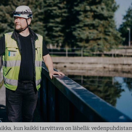
ikka, kun kaikki tarvittava on lähellä: vedenpuhdistam