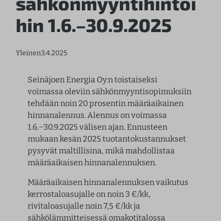
sähkönmyyntihintoi
hin 1.6.–30.9.2025
Yleinen
3.4.2025
Seinäjoen Energia Oy:n toistaiseksi
voimassa oleviin sähkönmyyntisopimuksiin
tehdään noin 20 prosentin määräaikainen
hinnanalennus. Alennus on voimassa
1.6.−30.9.2025 välisen ajan. Ennusteen
mukaan kesän 2025 tuotantokustannukset
pysyvät maltillisina, mikä mahdollistaa
määräaikaisen hinnanalennuksen.
Määräaikaisen hinnanalennuksen vaikutus
kerrostaloasujalle on noin 3 €/kk,
rivitaloasujalle noin 7,5 €/kk ja
sähkölämmitteisessä omakotitalossa