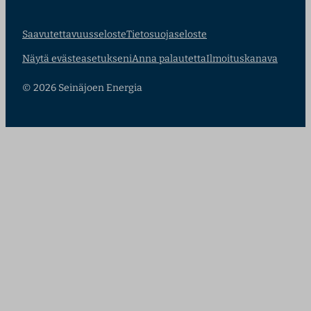
Saavutettavuusseloste
Tietosuojaseloste
Näytä evästeasetukseni
Anna palautetta
Ilmoituskanava
© 2026 Seinäjoen Energia