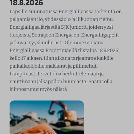
18.8.2026
Lapsille suunnatussa Energialiigassa tärkeintä on
pelaamisen ilo, yhdessäolo ja liikunnan riemu.
Energialiigaa järjestää SJK juniorit, joiden yksi
tukijoista Seinäjoen Energia on. Energialiigapelit
jatkuvat syyskuulle asti. Olemme mukana
Energialiigassa Prunttimäellä tiistaina 18.8.2026
kello 17 alkaen. Illan aikana tarjoamme kaikille
paikallaolijoille makkarat ja pillimehut.
Lämpimästi tervetuloa herkuttelemaan ja
nauttimaan jalkapallon huumasta! Saatat olla
kiinnostunut myös näistä