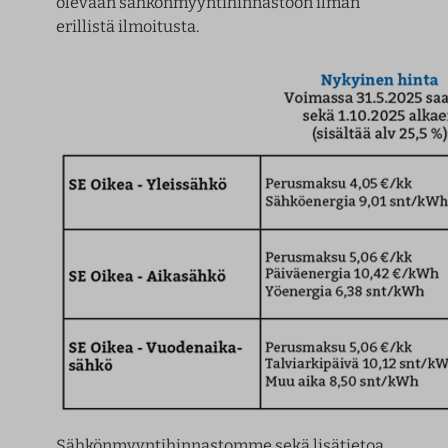
olevaan sähkönmyyntihinnastoon ilman
erillistä ilmoitusta.
Sähkönmyyntihinnastomme sekä lisätietoa