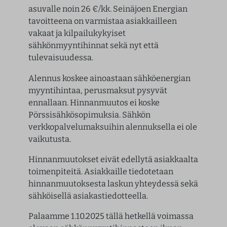
asuvalle noin 26 €/kk. Seinäjoen Energian
tavoitteena on varmistaa asiakkailleen
vakaat ja kilpailukykyiset
sähkönmyyntihinnat sekä nyt että
tulevaisuudessa.
Alennus koskee ainoastaan sähköenergian
myyntihintaa, perusmaksut pysyvät
ennallaan. Hinnanmuutos ei koske
Pörssisähkösopimuksia. Sähkön
verkkopalvelumaksuihin alennuksella ei ole
vaikutusta.
Hinnanmuutokset eivät edellytä asiakkaalta
toimenpiteitä. Asiakkaille tiedotetaan
hinnanmuutoksesta laskun yhteydessä sekä
sähköisellä asiakastiedotteella.
Palaamme 1.10.2025 tällä hetkellä voimassa