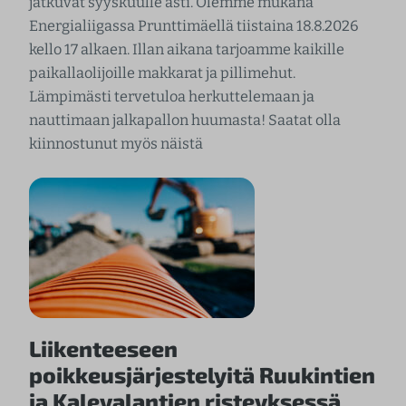
jatkuvat syyskuulle asti. Olemme mukana
Energialiigassa Prunttimäellä tiistaina 18.8.2026
kello 17 alkaen. Illan aikana tarjoamme kaikille
paikallaolijoille makkarat ja pillimehut.
Lämpimästi tervetuloa herkuttelemaan ja
nauttimaan jalkapallon huumasta! Saatat olla
kiinnostunut myös näistä
Liikenteeseen
poikkeusjärjestelyitä Ruukintien
ja Kalevalantien risteyksessä