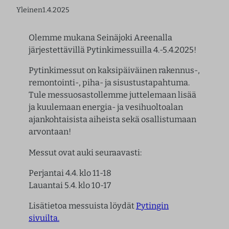
Yleinen
1.4.2025
Olemme mukana Seinäjoki Areenalla
järjestettävillä Pytinkimessuilla 4.-5.4.2025!
Pytinkimessut on kaksipäiväinen rakennus-,
remontointi-, piha- ja sisustustapahtuma.
Tule messuosastollemme juttelemaan lisää
ja kuulemaan energia- ja vesihuoltoalan
ajankohtaisista aiheista sekä osallistumaan
arvontaan!
Messut ovat auki seuraavasti:
Perjantai 4.4. klo 11-18
Lauantai 5.4. klo 10-17
Lisätietoa messuista löydät
Pytingin
sivuilta.