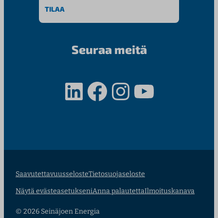
Seuraa meitä
LinkedIn
Facebook
Instagram
YouTube
Saavutettavuusseloste
Tietosuojaseloste
Näytä evästeasetukseni
Anna palautetta
Ilmoituskanava
© 2026 Seinäjoen Energia