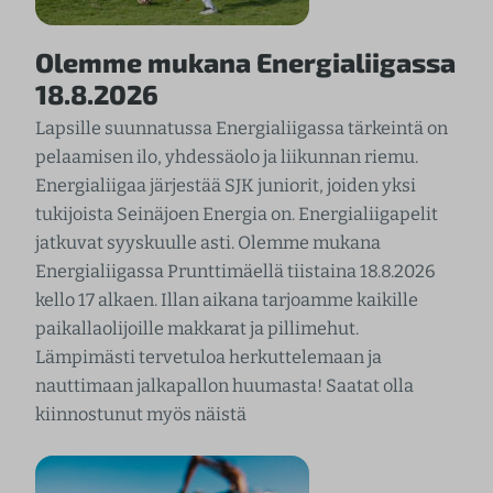
Olemme mukana Energialiigassa
18.8.2026
Lapsille suunnatussa Energialiigassa tärkeintä on
pelaamisen ilo, yhdessäolo ja liikunnan riemu.
Energialiigaa järjestää SJK juniorit, joiden yksi
tukijoista Seinäjoen Energia on. Energialiigapelit
jatkuvat syyskuulle asti. Olemme mukana
Energialiigassa Prunttimäellä tiistaina 18.8.2026
kello 17 alkaen. Illan aikana tarjoamme kaikille
paikallaolijoille makkarat ja pillimehut.
Lämpimästi tervetuloa herkuttelemaan ja
nauttimaan jalkapallon huumasta! Saatat olla
kiinnostunut myös näistä