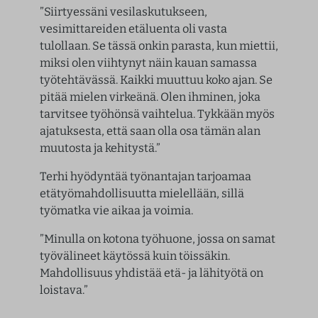
”Siirtyessäni vesilaskutukseen,
vesimittareiden etäluenta oli vasta
tulollaan. Se tässä onkin parasta, kun miettii,
miksi olen viihtynyt näin kauan samassa
työtehtävässä. Kaikki muuttuu koko ajan. Se
pitää mielen virkeänä. Olen ihminen, joka
tarvitsee työhönsä vaihtelua. Tykkään myös
ajatuksesta, että saan olla osa tämän alan
muutosta ja kehitystä.”
Terhi hyödyntää työnantajan tarjoamaa
etätyömahdollisuutta mielellään, sillä
työmatka vie aikaa ja voimia.
”Minulla on kotona työhuone, jossa on samat
työvälineet käytössä kuin töissäkin.
Mahdollisuus yhdistää etä- ja lähityötä on
loistava.”