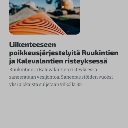
Liikenteeseen
poikkeusjärjestelyitä Ruukintien
ja Kalevalantien risteyksessä
Ruukintien ja Kalevalantien risteyksessä
saneerataan vesijohtoa. Saneeraustöiden vuoksi
yksi ajokaista suljetaan viikolla 32.