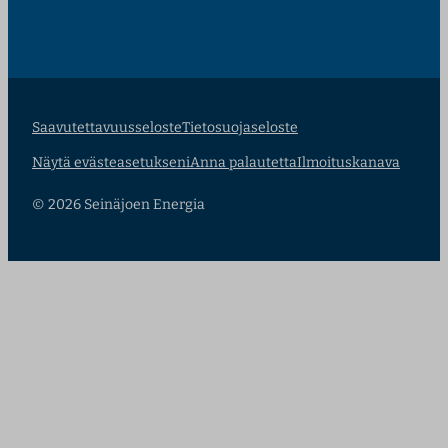
Saavutettavuusseloste
Tietosuojaseloste
Näytä evästeasetukseni
Anna palautetta
Ilmoituskanava
© 2026 Seinäjoen Energia