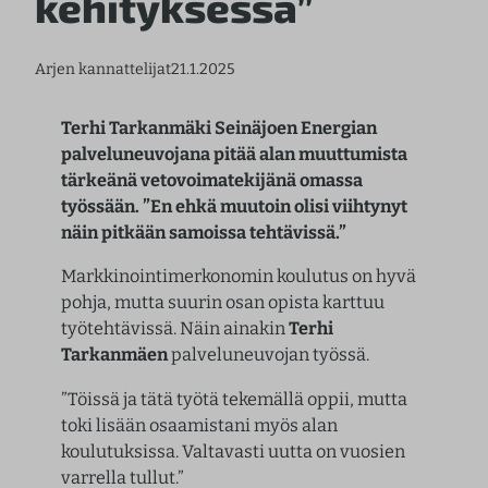
kehityksessä”
Arjen kannattelijat
21.1.2025
Terhi Tarkanmäki
Seinäjoen Energian
palveluneuvojana pitää alan muuttumista
tärkeänä vetovoimatekijänä omassa
työssään. ”En ehkä muutoin olisi viihtynyt
näin pitkään samoissa tehtävissä.”
Markkinointimerkonomin koulutus on hyvä
pohja, mutta suurin osan opista karttuu
työtehtävissä. Näin ainakin
Terhi
Tarkanmäen
palveluneuvojan työssä.
”Töissä ja tätä työtä tekemällä oppii, mutta
toki lisään osaamistani myös alan
koulutuksissa. Valtavasti uutta on vuosien
varrella tullut.”