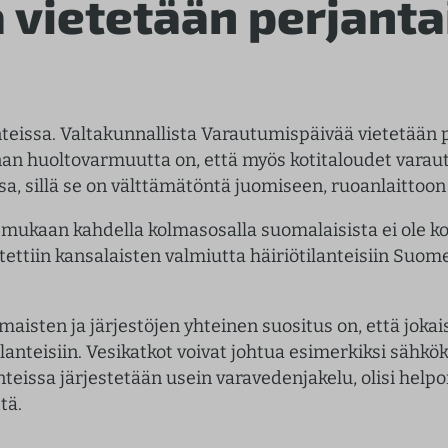
vietetään perjanta
anteissa. Valtakunnallista Varautumispäivää vietetään 
nan huoltovarmuutta on, että myös kotitaloudet varaut
ssa, sillä se on välttämätöntä juomiseen, ruoanlaittoon
mukaan kahdella kolmasosalla suomalaisista ei ole ko
tettiin kansalaisten valmiutta häiriötilanteisiin Suom
maisten ja järjestöjen yhteinen suositus on, että jokai
ilanteisiin. Vesikatkot voivat johtua esimerkiksi sähkö
nteissa järjestetään usein varavedenjakelu, olisi help
tä.