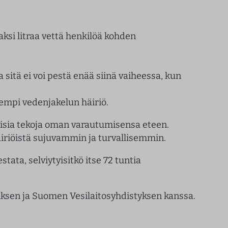
ksi litraa vettä henkilöä kohden
 sitä ei voi pestä enää siinä vaiheessa, kun
dempi vedenjakelun häiriö.
isia tekoja oman varautumisensa eteen.
iriöistä sujuvammin ja turvallisemmin.
estata, selviytyisitkö itse 72 tuntia
sen ja Suomen Vesilaitosyhdistyksen kanssa.