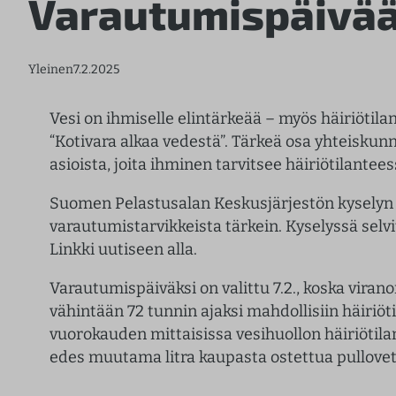
Varautumispäivää 
Yleinen
7.2.2025
Vesi on ihmiselle elintärkeää – myös häiriötil
“Kotivara alkaa vedestä”. Tärkeä osa yhteiskun
asioista, joita ihminen tarvitsee häiriötilantee
Suomen Pelastusalan Keskusjärjestön kyselyn 
varautumistarvikkeista tärkein. Kyselyssä selvi
Linkki uutiseen alla.
Varautumispäiväksi on valittu 7.2., koska virano
vähintään 72 tunnin ajaksi mahdollisiin häiriöt
vuorokauden mittaisissa vesihuollon häiriötila
edes muutama litra kaupasta ostettua pullovet