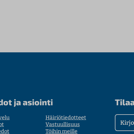
dot ja asiointi
Tilaa
velu
Häiriötiedotteet
Kirjoit
ot
Vastuullisuus
edot
Töihin meille