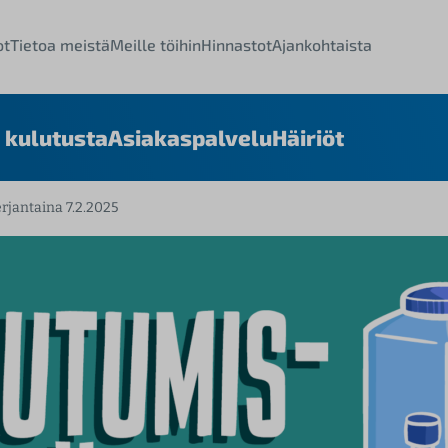
ot
Tietoa meistä
Meille töihin
Hinnastot
Ajankohtaista
 kulutusta
Asiakaspalvelu
Häiriöt
rjantaina 7.2.2025