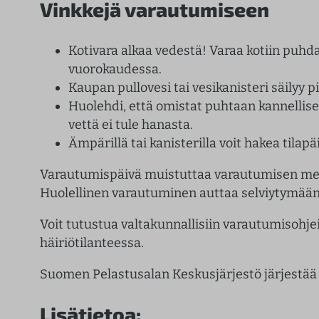
Vinkkejä varautumiseen
Kotivara alkaa vedestä! Varaa kotiin puh
vuorokaudessa.
Kaupan pullovesi tai vesikanisteri säilyy 
Huolehdi, että omistat puhtaan kannellisen
vettä ei tule hanasta.
Ämpärillä tai kanisterilla voit hakea tila
Varautumispäivä muistuttaa varautumisen merk
Huolellinen varautuminen auttaa selviytymään 
Voit tutustua valtakunnallisiin varautumisohj
häiriötilanteessa.
Suomen Pelastusalan Keskusjärjestö järjestä
Lisätietoa: