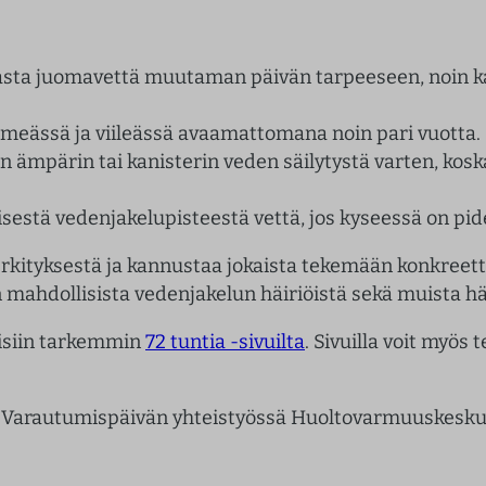
dasta juomavettä muutaman päivän tarpeeseen, noin ka
pimeässä ja viileässä avaamattomana noin pari vuotta.
 ämpärin tai kanisterin veden säilytystä varten, koska
päisestä vedenjakelupisteestä vettä, jos kyseessä on pi
ityksestä ja kannustaa jokaista tekemään konkreett
mahdollisista vedenjakelun häiriöistä sekä muista hä
eisiin tarkemmin
72 tuntia -sivuilta
. Sivuilla voit myös t
ä Varautumispäivän yhteistyössä Huoltovarmuuskeskuk