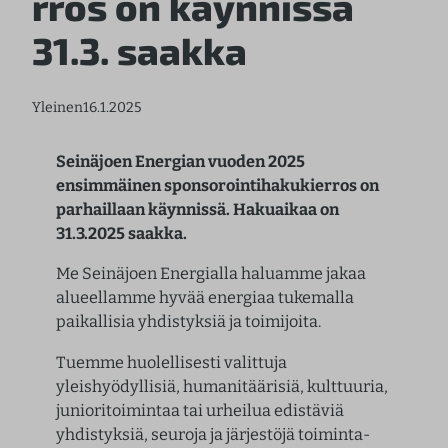
rros on käynnissä
31.3. saakka
Yleinen
16.1.2025
Seinäjoen Energian vuoden 2025
ensimmäinen sponsorointihakukierros on
parhaillaan käynnissä. Hakuaikaa on
31.3.2025 saakka.
Me Seinäjoen Energialla haluamme jakaa
alueellamme hyvää energiaa tukemalla
paikallisia yhdistyksiä ja toimijoita.
Tuemme huolellisesti valittuja
yleishyödyllisiä, humanitäärisiä, kulttuuria,
junioritoimintaa tai urheilua edistäviä
yhdistyksiä, seuroja ja järjestöjä toiminta-