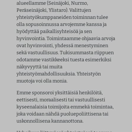
alueellamme (Seinäjoki, Nurmo,
Peräseinäjoki, Ylistaro). Valittujen
yhteistyökumppaneiden toiminnan tulee
olla sopusoinnussa arvojemme kanssa ja
hyödyttää paikallisyhteisöä ja sen
hyvinvointia. Toimintaamme ohjaavia arvoja
ovat hyvinvointi, yhdessä menestyminen
sekä vastuullisuus. Tukisummasta riippuen
odotamme vastikkeeksi tuesta esimerkiksi
näkyvyyttä tai muita
yhteistyömahdollisuuksia. Yhteistyön
muotoja voi olla monia.
Emme sponsoroi yksittäisiä henkilöitä,
eettisesti, moraalisesti tai vastuullisesti
kyseenalaisia toimijoita emmekä toimintaa,
joka voidaan nähdä puoluepoliittisena tai
uskonnollisena kannanottona.