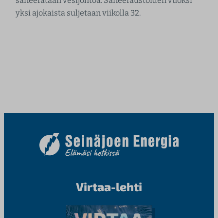
saneerataan vesijohtoa. Saneeraustöiden vuoksi
yksi ajokaista suljetaan viikolla 32.
Virtaa-lehti