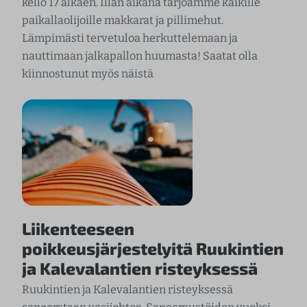
kello 17 alkaen. Illan aikana tarjoamme kaikille
paikallaolijoille makkarat ja pillimehut.
Lämpimästi tervetuloa herkuttelemaan ja
nauttimaan jalkapallon huumasta! Saatat olla
kiinnostunut myös näistä
Liikenteeseen
poikkeusjärjestelyitä Ruukintien
ja Kalevalantien risteyksessä
Ruukintien ja Kalevalantien risteyksessä