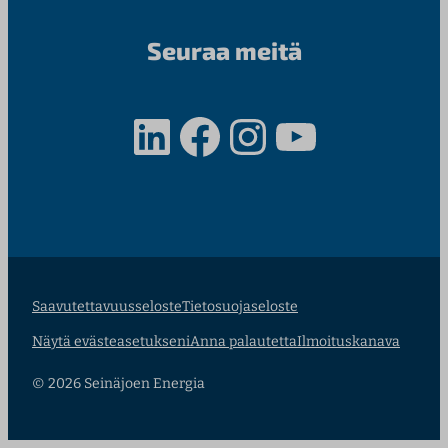
Seuraa meitä
LinkedIn
Facebook
Instagram
YouTube
Saavutettavuusseloste
Tietosuojaseloste
Näytä evästeasetukseni
Anna palautetta
Ilmoituskanava
© 2026 Seinäjoen Energia