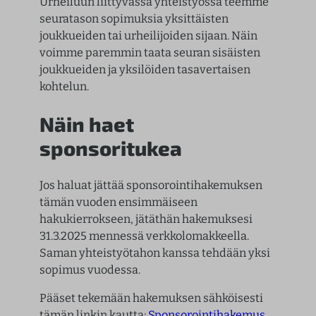
Urheiluun liittyvässä yhteistyössä teemme
seuratason sopimuksia yksittäisten
joukkueiden tai urheilijoiden sijaan. Näin
voimme paremmin taata seuran sisäisten
joukkueiden ja yksilöiden tasavertaisen
kohtelun.
Näin haet
sponsoritukea
Jos haluat jättää sponsorointihakemuksen
tämän vuoden ensimmäiseen
hakukierrokseen, jätäthän hakemuksesi
31.3.2025 mennessä verkkolomakkeella.
Saman yhteistyötahon kanssa tehdään yksi
sopimus vuodessa.
Pääset tekemään hakemuksen sähköisesti
tämän linkin kautta:
Sponsorointihakemus
.