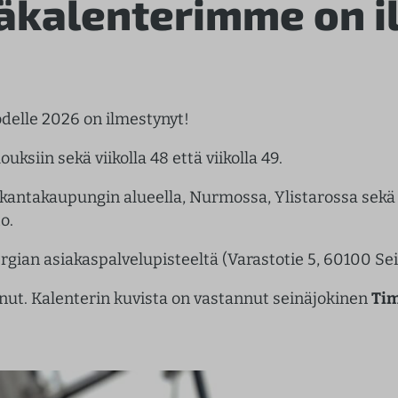
äkalenterimme on i
delle 2026 on ilmestynyt!
uksiin sekä viikolla 48 että viikolla 49.
kantakaupungin alueella, Nurmossa, Ylistarossa sekä Pe
o.
rgian asiakaspalvelupisteeltä (Varastotie 5, 60100 Sein
nnut
. Kalenterin kuvista on vastannut seinäjokinen
Tim