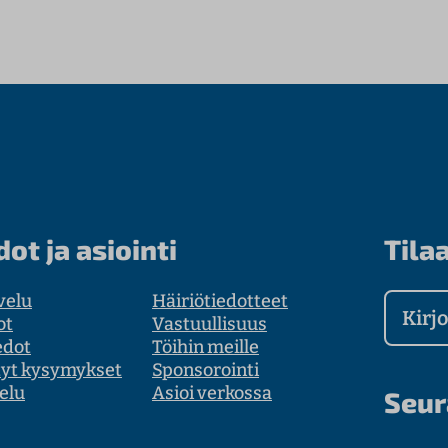
dot ja asiointi
Tilaa
velu
Häiriötiedotteet
Kirjoit
ot
Vastuullisuus
edot
Töihin meille
tyt kysymykset
Sponsorointi
elu
Asioi verkossa
Seur