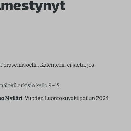
lmestynyt
räseinäjoella. Kalenteria ei jaeta, jos
äjoki) arkisin kello 9–15.
o Mylläri
, Vuoden Luontokuvakilpailun 2024