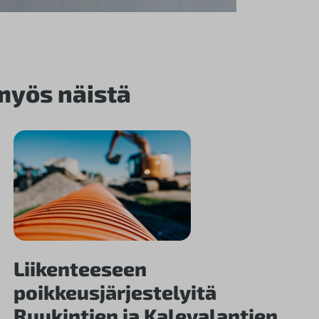
 myös näistä
Liikenteeseen
poikkeusjärjestelyitä
Ruukintien ja Kalevalantien