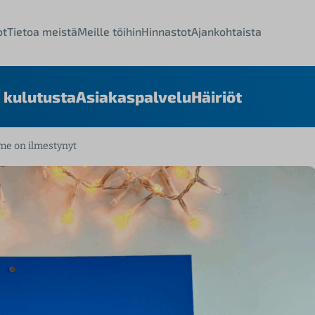
ot
Tietoa meistä
Meille töihin
Hinnastot
Ajankohtaista
 kulutusta
Asiakaspalvelu
Häiriöt
me on ilmestynyt