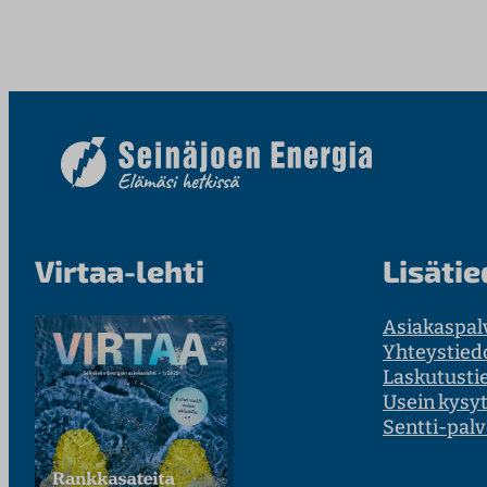
Virtaa-lehti
Lisätie
Asiakaspal
Yhteystied
Laskutusti
Usein kysy
Sentti-palv