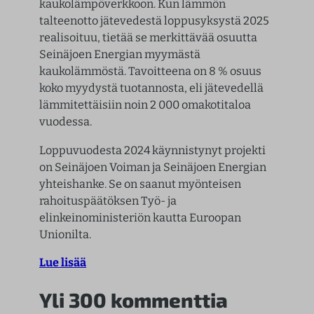
kaukolämpöverkkoon. Kun lämmön
talteenotto jätevedestä loppusyksystä 2025
realisoituu, tietää se merkittävää osuutta
Seinäjoen Energian myymästä
kaukolämmöstä. Tavoitteena on 8 % osuus
koko myydystä tuotannosta, eli jätevedellä
lämmitettäisiin noin 2 000 omakotitaloa
vuodessa.
Loppuvuodesta 2024 käynnistynyt projekti
on Seinäjoen Voiman ja Seinäjoen Energian
yhteishanke. Se on saanut myönteisen
rahoituspäätöksen Työ- ja
elinkeinoministeriön kautta Euroopan
Unionilta.
Lue lisää
Yli 300 kommenttia