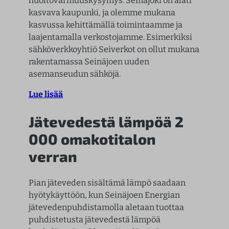
huoltovarmuuskysymys. Seinäjoki on alati
kasvava kaupunki, ja olemme mukana
kasvussa kehittämällä toimintaamme ja
laajentamalla verkostojamme. Esimerkiksi
sähköverkkoyhtiö Seiverkot on ollut mukana
rakentamassa Seinäjoen uuden
asemanseudun sähköjä.
Lue lisää
Jätevedestä lämpöä 2
000 omakotitalon
verran
Pian jäteveden sisältämä lämpö saadaan
hyötykäyttöön, kun Seinäjoen Energian
jätevedenpuhdistamolla aletaan tuottaa
puhdistetusta jätevedestä lämpöä