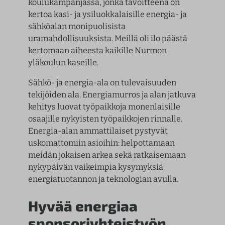
koulukampanjassa, jonka tavoitteena on
kertoa kasi- ja ysiluokkalaisille energia- ja
sähköalan monipuolisista
uramahdollisuuksista. Meillä oli ilo päästä
kertomaan aiheesta kaikille Nurmon
yläkoulun kaseille.
Sähkö- ja energia-ala on tulevaisuuden
tekijöiden ala. Energiamurros ja alan jatkuva
kehitys luovat työpaikkoja monenlaisille
osaajille nykyisten työpaikkojen rinnalle.
Energia-alan ammattilaiset pystyvät
uskomattomiin asioihin: helpottamaan
meidän jokaisen arkea sekä ratkaisemaan
nykypäivän vaikeimpia kysymyksiä
energiatuotannon ja teknologian avulla.
Hyvää energiaa
sponsoriyhteistyön