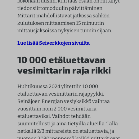
kokonaan uusiin, kun taas osaan on riittänyt
tiedonsiirtomoduulin päivittäminen.
Mittarit mahdollistavat jatkossa sähkön
kulutuksen mittaamisen 15 minuutin
mittausjaksoissa nykyisen tunnin sijaan.
Lue lisää Seiverkkojen sivuilta
10 000 etäluettavan
vesimittarin raja rikki
Huhtikuussa 2024 ylitettiin 10 000
etäluettavan vesimittarin rajapyykki.
Seinäjoen Energian vesiyksikkö vaihtaa
vuosittain noin 2 000 vesimittaria
etäluettaviksi. Vaihdot tehdään
suunnitellusti ja aina tietyillä alueilla. Tällä
hetkellä 2/3 mittareista on etäluettavia, ja
vuoteen 2030 mennessä kaikki mittarit ovat