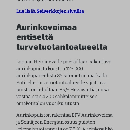
Lue lisää Seiverkkojen sivuilta
Aurinkovoimaa
entiseltä
turvetuotantoalueelta
Lapuan Heininevalle parhaillaan rakentuva
aurinkopuisto koostuu 123 000
aurinkopaneelista 85 kilometrin matkalla.
Entiselle turvetuotantoalueelle sijoittuva
puisto on teholtaan 85,9 Megawattia, mikä
vastaa noin 4 200 sähkölämmitteisen
omakotitalon vuosikulutusta.
Aurinkopuiston rakentaa EPV Aurinkovoima,
ja Seinäjoen Energian osuus puiston
kokonaistuotannosta on 7,8 %. Aurinkosähkö