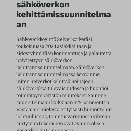
sähköverkon
kehittämissuunnitelma
an
Sähköverkkoyhtiö Seiverkot keräsi
toukokuussa 2024 asiakkailtaan ja
sidosryhmiltään kommentteja ja palautetta
päivitettyyn sähköverkon
kehittämissuunnitelmaan. Sähköverkon
kehittämissuunnitelmassa kerromme,
miten Seiverkot kehittää Seinäjoen
sähköverkkoa tulevaisuudessa ja huomioi
toimintaympäristön muutokset. Saimme
suunnitelmaan kaikkiaan 325 kommenttia.
Vastaajien mielestä erityisesti hinnoittelun
kohtuullisuus, toimitusvarmuus ja vihreän
siirtymän tukeminen ovat avainroolissa
Seiverkkojen toiminnassa.