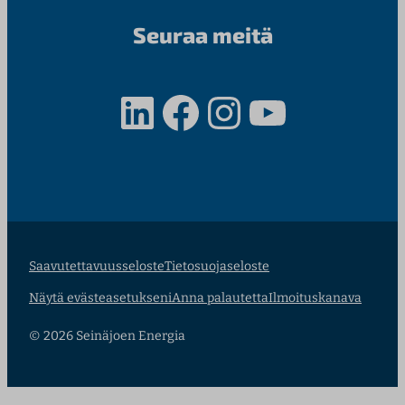
Seuraa meitä
LinkedIn
Facebook
Instagram
YouTube
Saavutettavuusseloste
Tietosuojaseloste
Näytä evästeasetukseni
Anna palautetta
Ilmoituskanava
© 2026 Seinäjoen Energia