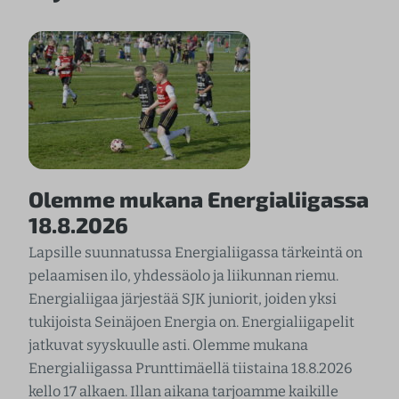
Olemme mukana Energialiigassa
18.8.2026
Lapsille suunnatussa Energialiigassa tärkeintä on
pelaamisen ilo, yhdessäolo ja liikunnan riemu.
Energialiigaa järjestää SJK juniorit, joiden yksi
tukijoista Seinäjoen Energia on. Energialiigapelit
jatkuvat syyskuulle asti. Olemme mukana
Energialiigassa Prunttimäellä tiistaina 18.8.2026
kello 17 alkaen. Illan aikana tarjoamme kaikille