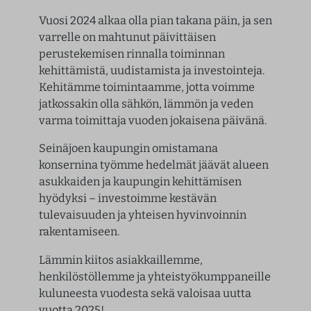
Vuosi 2024 alkaa olla pian takana päin, ja sen
varrelle on mahtunut päivittäisen
perustekemisen rinnalla toiminnan
kehittämistä, uudistamista ja investointeja.
Kehitämme toimintaamme, jotta voimme
jatkossakin olla sähkön, lämmön ja veden
varma toimittaja vuoden jokaisena päivänä.
Seinäjoen kaupungin omistamana
konsernina työmme hedelmät jäävät alueen
asukkaiden ja kaupungin kehittämisen
hyödyksi – investoimme kestävän
tulevaisuuden ja yhteisen hyvinvoinnin
rakentamiseen.
Lämmin kiitos asiakkaillemme,
henkilöstöllemme ja yhteistyökumppaneille
kuluneesta vuodesta sekä valoisaa uutta
vuotta 2025!