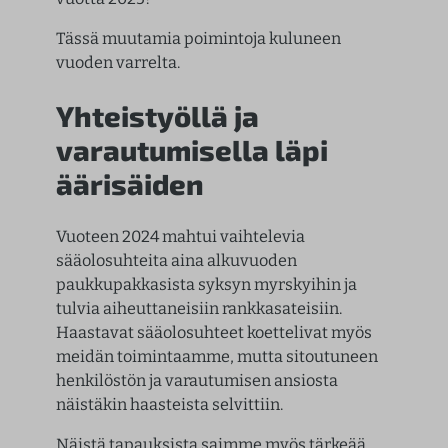
Tässä muutamia poimintoja kuluneen
vuoden varrelta.
Yhteistyöllä ja
varautumisella läpi
äärisäiden
Vuoteen 2024 mahtui vaihtelevia
sääolosuhteita aina alkuvuoden
paukkupakkasista syksyn myrskyihin ja
tulvia aiheuttaneisiin rankkasateisiin.
Haastavat sääolosuhteet koettelivat myös
meidän toimintaamme, mutta sitoutuneen
henkilöstön ja varautumisen ansiosta
näistäkin haasteista selvittiin.
Näistä tapauksista saimme myös tärkeää