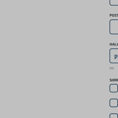
POST
HALL
SIIR