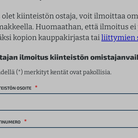
s olet kiinteistön ostaja, voit ilmoittaa 
makkeella. Huomaathan, että ilmoitus ei
säksi kopion kauppakirjasta tai
liittymien
tajan ilmoitus kiinteistön omistajanva
dellä (*) merkityt kentät ovat pakollisia.
*
TEISTÖN OSOITE
*
TINUMERO