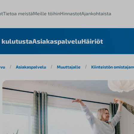
ot
Tietoa meistä
Meille töihin
Hinnastot
Ajankohtaista
 kulutusta
Asiakaspalvelu
Häiriöt
ivu
/
Asiakaspalvelu
/
Muuttajalle
/
Kiinteistön omistaja