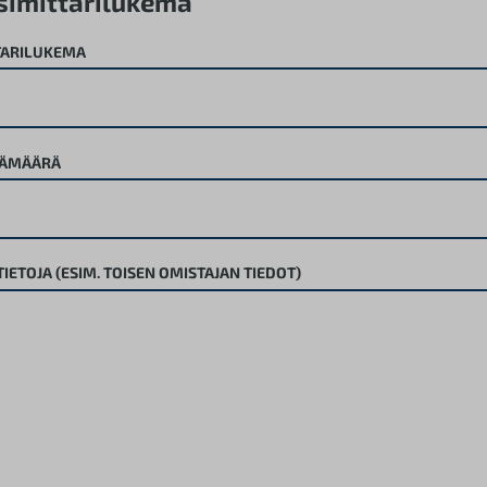
simittarilukema
TARILUKEMA
VÄMÄÄRÄ
TIETOJA (ESIM. TOISEN OMISTAJAN TIEDOT)