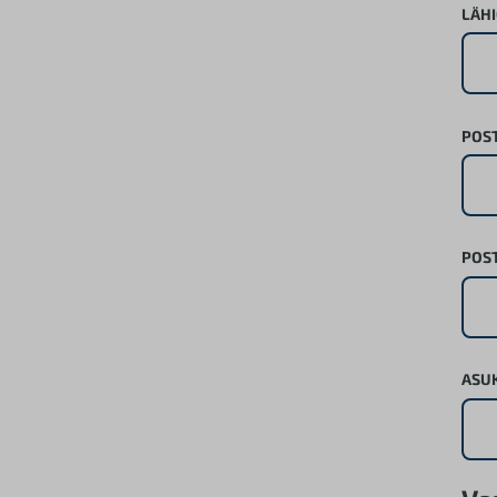
LÄHI
POS
POST
ASU