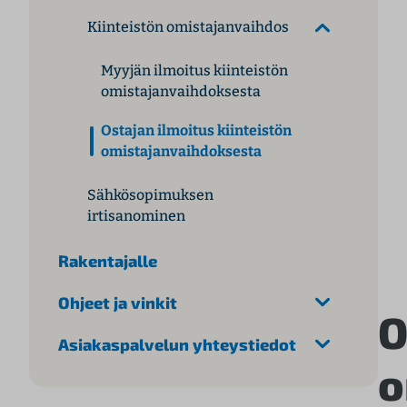
l
Kiinteistön omistajanvaihdos
t
ö
Myyjän ilmoitus kiinteistön
ö
omistajanvaihdoksesta
n
Ostajan ilmoitus kiinteistön
omistajanvaihdoksesta
Sähkösopimuksen
irtisanominen
Rakentajalle
Ohjeet ja vinkit
O
Asiakaspalvelun yhteystiedot
o