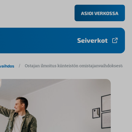
ASIOI VERKOSSA
Seiverkot
nvaihdos
/
Ostajan ilmoitus kiinteistön omistajanvaihdoksesta