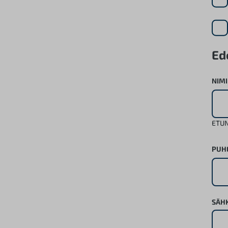
Ed
NIMI
ETUN
PUH
SÄH