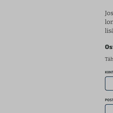
Jo
lo
li
Os
Täh
KIIN
POS