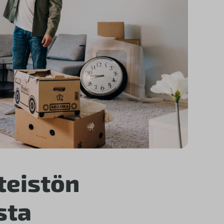
teistön
sta