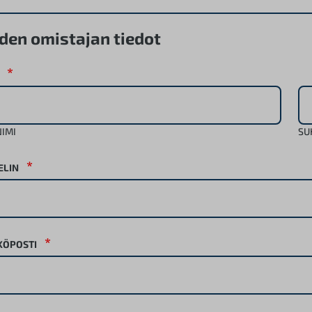
den omistajan tiedot
*
IMI
SU
*
ELIN
*
KÖPOSTI