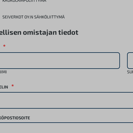
KAUKOLÄMPÖLIITTYMÄ
SEIVERKOT OY:N SÄHKÖLIITTYMÄ
ellisen omistajan tiedot
*
IMI
SU
*
ELIN
KÖPOSTIOSOITE