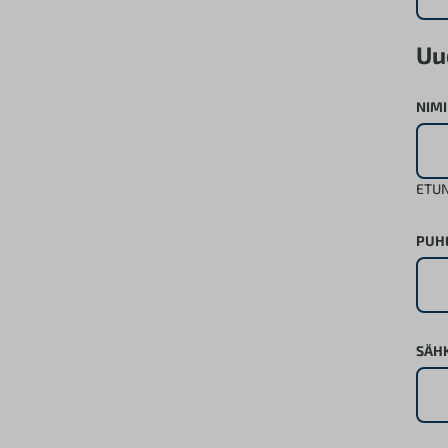
Uu
NIMI
ETUN
PUH
SÄH