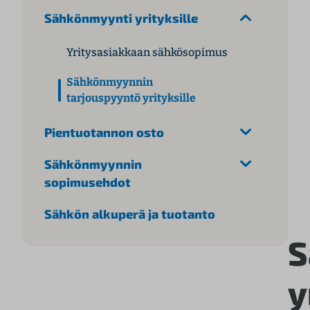
l
Sähkönmyynti yrityksille
t
ö
Yritysasiakkaan sähkösopimus
ö
Sähkönmyynnin
n
tarjouspyyntö yrityksille
Pientuotannon osto
Sähkönmyynnin
sopimusehdot
Sähkön alkuperä ja tuotanto
S
y