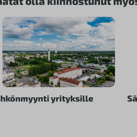
aatat olla kiinnostunut myö
hkönmyynti yrityksille
Sä