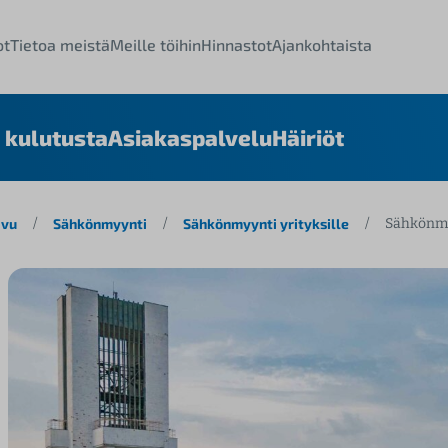
ot
Tietoa meistä
Meille töihin
Hinnastot
Ajankohtaista
 kulutusta
Asiakaspalvelu
Häiriöt
ivu
/
Sähkönmyynti
/
Sähkönmyynti yrityksille
/
Sähkönmyy