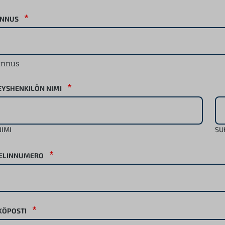
*
UNNUS
unnus
*
EYSHENKILÖN NIMI
IMI
SU
*
ELINNUMERO
*
KÖPOSTI