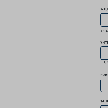
Y-T
Y-t
YHT
ETUN
PUH
SÄH