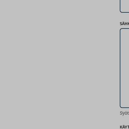
SÄH
Syöt
KÄY