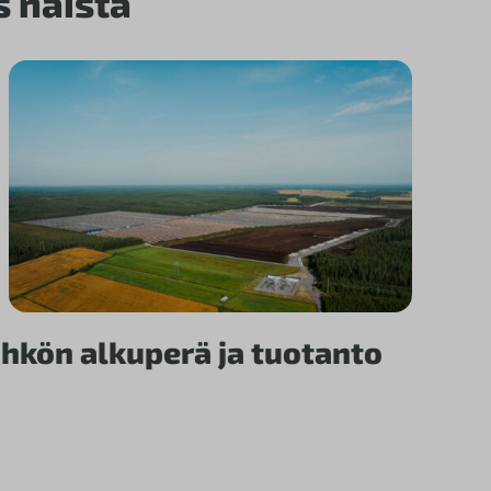
s näistä
hkön alkuperä ja tuotanto