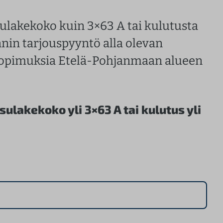
sulakekoko kuin 3×63 A tai kulutusta
nin tarjouspyyntö alla olevan
sopimuksia Etelä-Pohjanmaan alueen
lakekoko yli 3×63 A tai kulutus yli