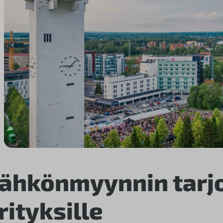
ähkönmyynnin tarj
rityksille