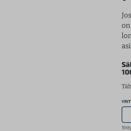
Jo
on
lo
asi
Sä
10
Täh
YRIT
Yrit