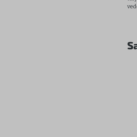
ved
S