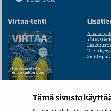
Virtaa-lehti
Lisätie
Asiakaspal
Yhteystied
Laskutusti
Usein kysy
Sentti-palv
Tämä sivusto käyttää
Lue uusin numero
Käytämme evästeitä tarjoamamme sisällön