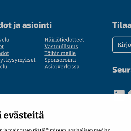
dot ja asiointi
Tilaa
velu
Häiriötiedotteet
Kirjoit
ot
Vastuullisuus
edot
Töihin meille
tyt kysymykset
Sponsorointi
elu
Asioi verkossa
Seur
LinkedIn
Faceb
 evästeitä
 ja mainosten räätälöimiseen, sosiaalisen median