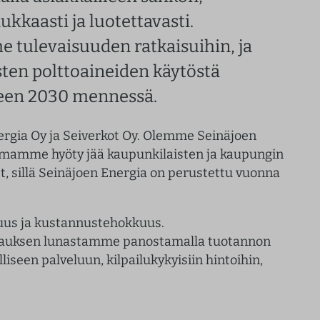
kkaasti ja luotettavasti.
 tulevaisuuden ratkaisuihin, ja
ten polttoaineiden käytöstä
een 2030 mennessä.
rgia Oy ja Seiverkot Oy. Olemme Seinäjoen
amamme hyöty jää kaupunkilaisten ja kaupungin
, sillä Seinäjoen Energia on perustettu vuonna
uus ja kustannustehokkuus.
upauksen lunastamme panostamalla tuotannon
seen palveluun, kilpailukykyisiin hintoihin,