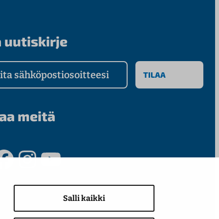
 uutiskirje
a sähköpostiosoitteesi
aa meitä
ook
Instagram
YouTube
Salli kaikki