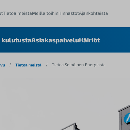
ot
Tietoa meistä
Meille töihin
Hinnastot
Ajankohtaista
 kulutusta
Asiakaspalvelu
Häiriöt
ivu
/
Tietoa meistä
/
Tietoa Seinäjoen Energiasta