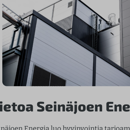
ietoa Seinäjoen Ene
inäjoen Energia luo hyvinvointia tarjoam