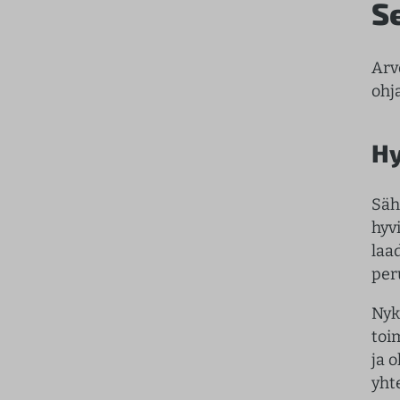
S
Arv
ohj
Hy
Säh
hyv
laa
per
Nyk
toi
ja 
yht