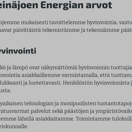
einäjoen Energian arvot
ojemme mukaisesti tavoittelemme hyvinvointia, vastu
aavat päivittäistä tekemistämme ja tekemiämme päät
vinvointi
kö ja lämpö ovat näkymättömiä hyvinvoinnin tuottaj
invointia asiakkaillemme varmistamalla, että tuottam
dukkaasti ja luotettavasti. Henkilöstön hyvinvoinnis
usta.
yaikaisen teknologian ja monipuolisten tuotantotapo
mitusvarmat palvelut sekä päästöjen ja ympäristövai
olemme lähellä asiakkaitamme. Toimintamme tuloksill
eiskunnalle.