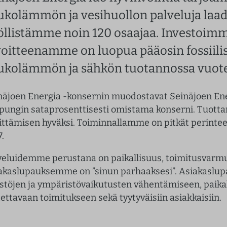
ukolämmön ja vesihuollon palveluja laadu
öllistämme noin 120 osaajaa. Investoimme
voitteenamme on luopua pääosin fossiilis
ukolämmön ja sähkön tuotannossa vuot
näjoen Energia -konsernin muodostavat Seinäjoen Ene
pungin sataprosenttisesti omistama konserni. Tuott
ittämisen hyväksi. Toiminnallamme on pitkät perinteet
.
veluidemme perustana on paikallisuus, toimitusvarm
akaslupauksemme on ”sinun parhaaksesi”. Asiakasl
stöjen ja ympäristövaikutusten vähentämiseen, paikalli
tettavaan toimitukseen sekä tyytyväisiin asiakkaisiin.