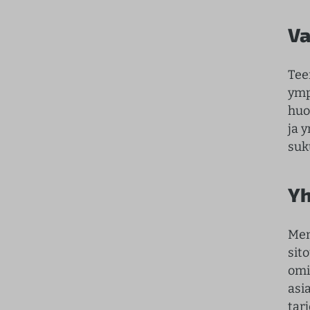
Va
Tee
ymp
huo
ja 
suk
Yh
Men
sit
omi
asi
tar