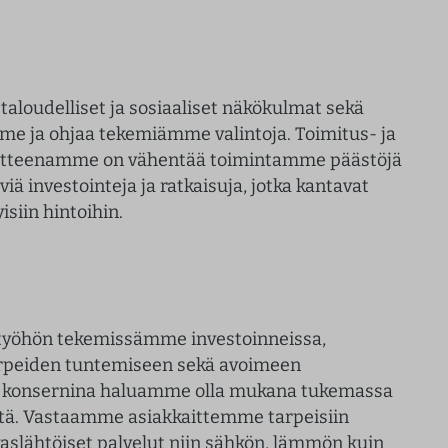
loudelliset ja sosiaaliset näkökulmat sekä
mme ja ohjaa tekemiämme valintoja. Toimitus- ja
voitteenamme on vähentää toimintamme päästöjä
ä investointeja ja ratkaisuja, jotka kantavat
siin hintoihin.
työhön tekemissämme investoinneissa,
arpeiden tuntemiseen sekä avoimeen
na konsernina haluamme olla mukana tukemassa
tä. Vastaamme asiakkaittemme tarpeisiin
aslähtöiset palvelut niin sähkön, lämmön kuin