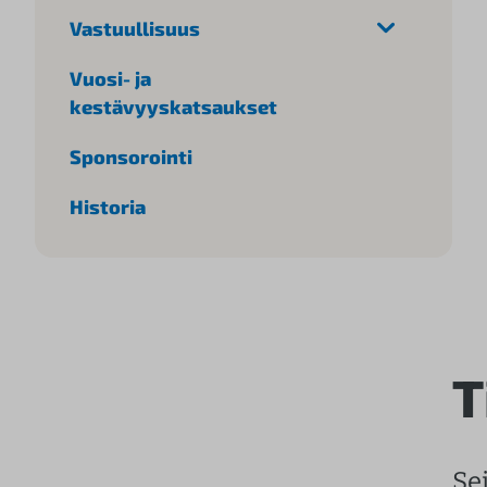
l
Vastuullisuus
t
Vuosi- ja
ö
kestävyyskatsaukset
ö
n
Sponsorointi
Historia
T
Se