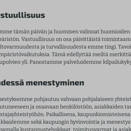
stuullisuus
mme tämän päivän ja huomisen valinnat huomioiden ta
äristön. Vastuullisuus on osa päivittäistä toimintaa
ltovarmuudesta ja turvallisuudesta emme tingi. Ta
ympäristövaikutuksia. Tämä edellyttää meiltä merkittävi
upolvien yli. Panostamme palveluidemme kilpailukykyi
dessä menestyminen
estyksemme pohjautuu vahvaan pohjalaiseen yhteis
outuneeseen ja osaavaan henkilöstöön, asiakkaiden t
stajayhteistyöhön. Paikallisena, kaupunkiomisteise
akkaidemme sekä kaupungin hyvinvointia ja menestys
joamalla kustannustehokkaat, toimitusvarmat ja asiak