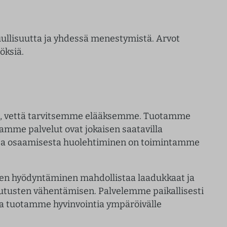
ullisuutta ja yhdessä menestymistä. Arvot
öksiä.
ia, vettä tarvitsemme elääksemme. Tuotamme
amme palvelut ovat jokaisen saatavilla
ta ja osaamisesta huolehtiminen on toimintamme
jen hyödyntäminen mahdollistaa laadukkaat ja
kutusten vähentämisen. Palvelemme paikallisesti
a tuotamme hyvinvointia ympäröivälle