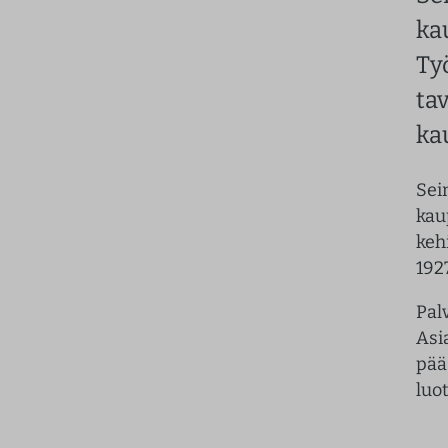
ka
Ty
ta
ka
Sei
kau
keh
1927
Pal
Asi
pää
luo