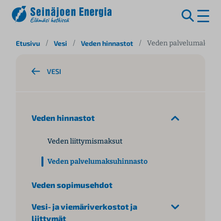
S
Etusivu
/
Vesi
/
Veden hinnastot
/
Veden palvelumaksuh
i
i
VESI
r
r
y
s
Veden hinnastot
i
s
Veden liittymismaksut
ä
l
Veden palvelumaksuhinnasto
t
ö
Veden sopimusehdot
ö
n
Vesi- ja viemäriverkostot ja
liittymät