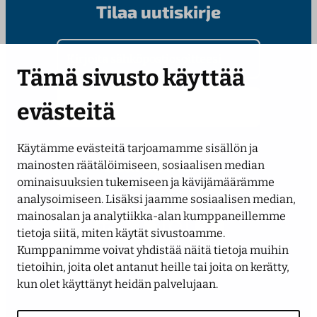
Tilaa uutiskirje
Kirjoita sähköpostiosoitteesi
Tämä sivusto käyttää
evästeitä
Käytämme evästeitä tarjoamamme sisällön ja
Seuraa meitä
mainosten räätälöimiseen, sosiaalisen median
ominaisuuksien tukemiseen ja kävijämäärämme
analysoimiseen. Lisäksi jaamme sosiaalisen median,
LinkedIn
Facebook
Instagram
YouTube
mainosalan ja analytiikka-alan kumppaneillemme
tietoja siitä, miten käytät sivustoamme.
Kumppanimme voivat yhdistää näitä tietoja muihin
tietoihin, joita olet antanut heille tai joita on kerätty,
kun olet käyttänyt heidän palvelujaan.