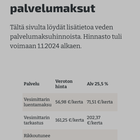
palvelumaksut
Tältä sivulta löydät lisätietoa veden
palvelumaksuhinnoista. Hinnasto tuli
voimaan 1.1.2024 alkaen.
Veroton
Palvelu
Alv 25,5 %
hinta
Vesimittarin
56,98 €/kerta
71,51 €/kerta
luentamaksu
Vesimittarin
202,37
161,25 €/kerta
tarkastus
€/kerta
Rikkoutunee