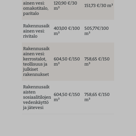
ainen vesi:
120,90 €/30
151,73 €/30 m³
omakotitalo,
m³
paritalo
Rakennusaik
403,00 €/100
505,77€/100
ainen vesi:
m³
m³
rivitalo
Rakennusaik
ainen vesi:
kerrostalot,
604,50 €/150
758,65 €/150
teollisuus ja
m³
m³
julkiset
rakennukset
Rakennusaik
aisten
604,50 €/150
758,65 €/150
sosiaalitilojen
m³
m³
vedenkäyttö
ja jätevesi