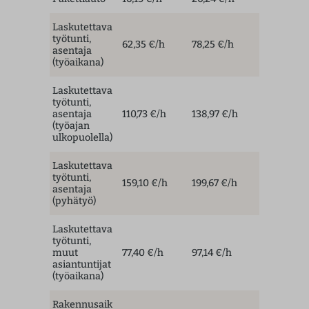
Laskutettava
työtunti,
62,35 €/h
78,25 €/h
asentaja
(työaikana)
Laskutettava
työtunti,
asentaja
110,73 €/h
138,97 €/h
(työajan
ulkopuolella)
Laskutettava
työtunti,
159,10 €/h
199,67 €/h
asentaja
(pyhätyö)
Laskutettava
työtunti,
muut
77,40 €/h
97,14 €/h
asiantuntijat
(työaikana)
Rakennusaik