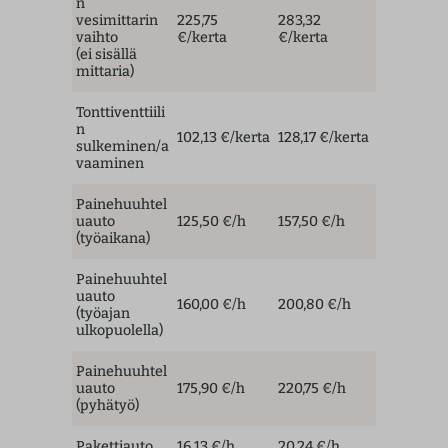
n
vesimittarin
225,75
283,32
vaihto
€/kerta
€/kerta
(ei sisällä
mittaria)
Tonttiventtiili
n
102,13 €/kerta
128,17 €/kerta
sulkeminen/a
vaaminen
Painehuuhtel
uauto
125,50 €/h
157,50 €/h
(työaikana)
Painehuuhtel
uauto
160,00 €/h
200,80 €/h
(työajan
ulkopuolella)
Painehuuhtel
uauto
175,90 €/h
220,75 €/h
(pyhätyö)
Pakettiauto
16,13 €/h
20,24 €/h