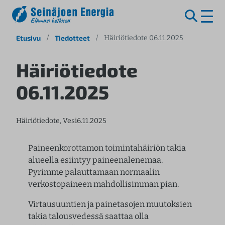
S
Etusivu
/
Tiedotteet
/
Häiriötiedote 06.11.2025
i
i
Häiriötiedote
r
06.11.2025
r
y
s
Häiriötiedote
, 
Vesi
6.11.2025
i
s
ä
Paineenkorottamon toimintahäiriön takia
l
alueella esiintyy paineenalenemaa.
t
Pyrimme palauttamaan normaalin
ö
verkostopaineen mahdollisimman pian.
ö
Virtausuuntien ja painetasojen muutoksien
n
takia talousvedessä saattaa olla