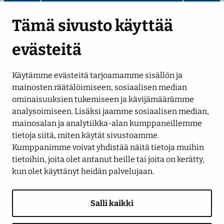
Kirjoita sähköpostiosoitteesi
Tämä sivusto käyttää
evästeitä
Käytämme evästeitä tarjoamamme sisällön ja
Seuraa meitä
mainosten räätälöimiseen, sosiaalisen median
ominaisuuksien tukemiseen ja kävijämäärämme
analysoimiseen. Lisäksi jaamme sosiaalisen median,
LinkedIn
Facebook
Instagram
YouTube
mainosalan ja analytiikka-alan kumppaneillemme
tietoja siitä, miten käytät sivustoamme.
Kumppanimme voivat yhdistää näitä tietoja muihin
tietoihin, joita olet antanut heille tai joita on kerätty,
kun olet käyttänyt heidän palvelujaan.
Salli kaikki
Saavutettavuusseloste
Tietosuojaseloste