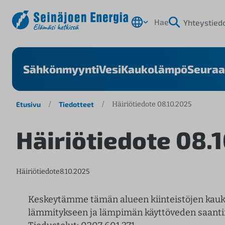
Hae
Yhteystied
Sähkönmyynti
Vesi
Kaukolämpö
Seuraa
S
Etusivu
/
Tiedotteet
/
Häiriötiedote 08.10.2025
i
Häiriötiedote 08.
i
r
r
y
Häiriötiedote
8.10.2025
s
i
Keskeytämme tämän alueen kiinteistöjen kau
s
lämmitykseen ja lämpimän käyttöveden saanti
ä