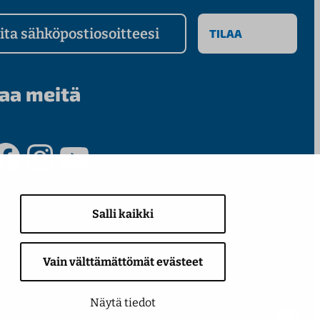
a sähköpostiosoitteesi
aa meitä
ook
Instagram
YouTube
Salli kaikki
Vain välttämättömät evästeet
Näytä tiedot
© 2026 Seinäjoen Energia