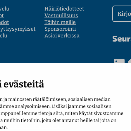
velu
Häiriötiedotteet
Kirjoit
ot
Vastuullisuus
edot
Töihin meille
tyt kysymykset
Sponsorointi
elu
Asioi verkossa
Seur
LinkedIn
Faceb
 evästeitä
 ja mainosten räätälöimiseen, sosiaalisen median
rämme analysoimiseen. Lisäksi jaamme sosiaalisen
umppaneillemme tietoja siitä, miten käytät sivustoamme.
uihin tietoihin, joita olet antanut heille tai joita on
ni
Anna palautetta
Ilmoituskanava
aan.