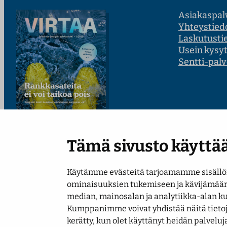
Asiakaspal
Yhteystied
Laskutusti
Usein kysy
Sentti-palv
Tämä sivusto käyttää
Lue uusin numero
Käytämme evästeitä tarjoamamme sisällön
ominaisuuksien tukemiseen ja kävijämää
median, mainosalan ja analytiikka-alan k
Kumppanimme voivat yhdistää näitä tietoja m
Saavutettavuusseloste
Tietosuojaseloste
Näytä evästeasetukse
kerätty, kun olet käyttänyt heidän palveluj