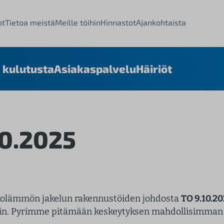
ot
Tietoa meistä
Meille töihin
Hinnastot
Ajankohtaista
 kulutusta
Asiakaspalvelu
Häiriöt
10.2025
kolämmön jakelun rakennustöiden johdosta
TO 9.10.20
in. Pyrimme pitämään keskeytyksen mahdollisimman l