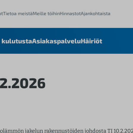
ot
Tietoa meistä
Meille töihin
Hinnastot
Ajankohtaista
 kulutusta
Asiakaspalvelu
Häiriöt
02.2026
lämmön jakelun rakennustöiden johdosta TI 10.2.2026 