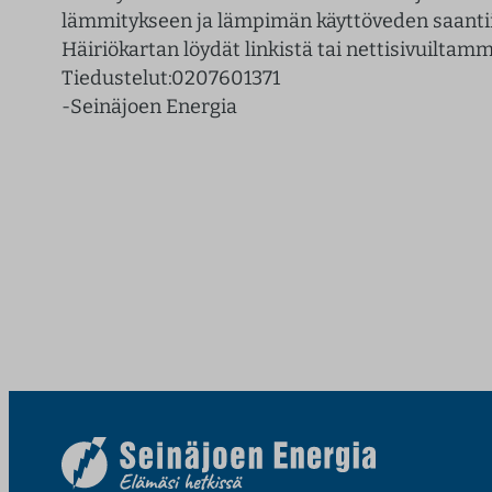
lämmitykseen ja lämpimän käyttöveden saanti
l
Häiriökartan löydät linkistä tai nettisivuiltamm
t
Tiedustelut:0207601371
ö
-Seinäjoen Energia
ö
n