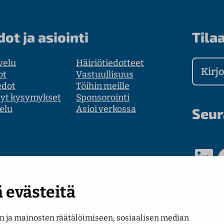
dot ja asiointi
Tilaa
velu
Häiriötiedotteet
Kirjoit
ot
Vastuullisuus
edot
Töihin meille
tyt kysymykset
Sponsorointi
elu
Asioi verkossa
Seur
LinkedIn
Faceb
 evästeitä
 ja mainosten räätälöimiseen, sosiaalisen median