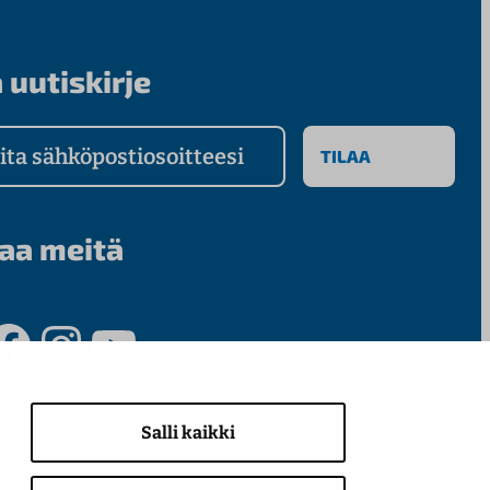
 uutiskirje
a sähköpostiosoitteesi
aa meitä
ook
Instagram
YouTube
Salli kaikki