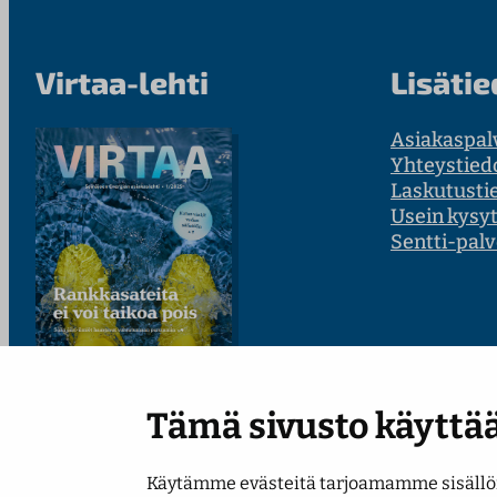
Virtaa-lehti
Lisätie
Asiakaspal
Yhteystied
Laskutusti
Usein kysy
Sentti-palv
Tämä sivusto käyttää
Lue uusin numero
Käytämme evästeitä tarjoamamme sisällön