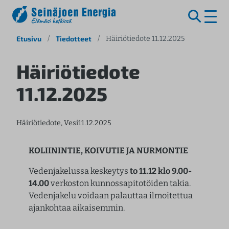
S
Etusivu
/
Tiedotteet
/
Häiriötiedote 11.12.2025
i
i
Häiriötiedote
r
11.12.2025
r
y
s
Häiriötiedote
, 
Vesi
11.12.2025
i
s
ä
KOLIININTIE, KOIVUTIE JA NURMONTIE
l
Vedenjakelussa keskeytys
to 11.12 klo 9.00-
t
14.00
verkoston kunnossapitotöiden takia.
ö
Vedenjakelu voidaan palauttaa ilmoitettua
ö
ajankohtaa aikaisemmin.
n