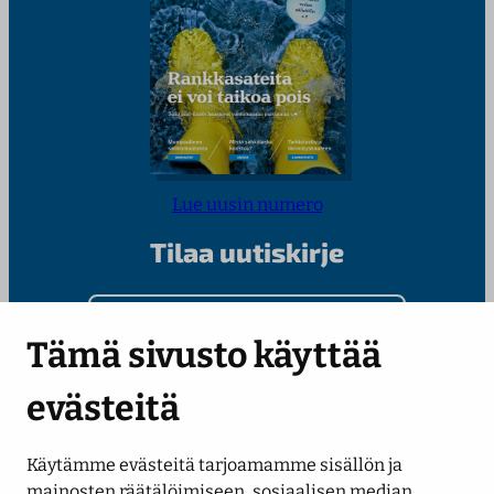
Lue uusin numero
Tilaa uutiskirje
Kirjoita sähköpostiosoitteesi
Tämä sivusto käyttää
evästeitä
Käytämme evästeitä tarjoamamme sisällön ja
Seuraa meitä
mainosten räätälöimiseen, sosiaalisen median