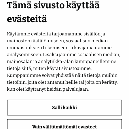
Tämä sivusto käyttää
evästeitä
Käytämme evästeitä tarjoamamme sisällön ja
Seuraa meitä
mainosten räätälöimiseen, sosiaalisen median
ominaisuuksien tukemiseen ja kävijämäärämme
analysoimiseen. Lisäksi jaamme sosiaalisen median,
LinkedIn
Facebook
Instagram
YouTube
mainosalan ja analytiikka-alan kumppaneillemme
tietoja siitä, miten käytät sivustoamme.
Kumppanimme voivat yhdistää näitä tietoja muihin
tietoihin, joita olet antanut heille tai joita on kerätty,
kun olet käyttänyt heidän palvelujaan.
Salli kaikki
Saavutettavuusseloste
Tietosuojaseloste
Näytä evästeasetukseni
Anna palautetta
Ilmoituskanava
Vain välttämättömät evästeet