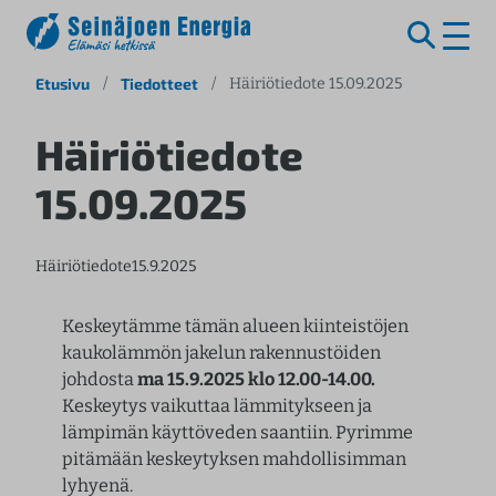
S
Etusivu
/
Tiedotteet
/
Häiriötiedote 15.09.2025
i
i
Häiriötiedote
r
15.09.2025
r
y
s
Häiriötiedote
15.9.2025
i
s
ä
Keskeytämme tämän alueen kiinteistöjen
l
kaukolämmön jakelun rakennustöiden
t
johdosta
ma 15.9.2025 klo 12.00-14.00.
ö
Keskeytys vaikuttaa lämmitykseen ja
ö
lämpimän käyttöveden saantiin. Pyrimme
n
pitämään keskeytyksen mahdollisimman
lyhyenä.