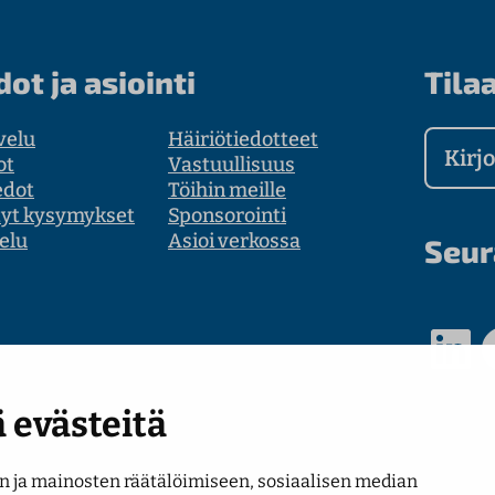
dot ja asiointi
Tilaa
velu
Häiriötiedotteet
Kirjoit
ot
Vastuullisuus
edot
Töihin meille
tyt kysymykset
Sponsorointi
elu
Asioi verkossa
Seur
LinkedIn
Faceb
 evästeitä
 ja mainosten räätälöimiseen, sosiaalisen median