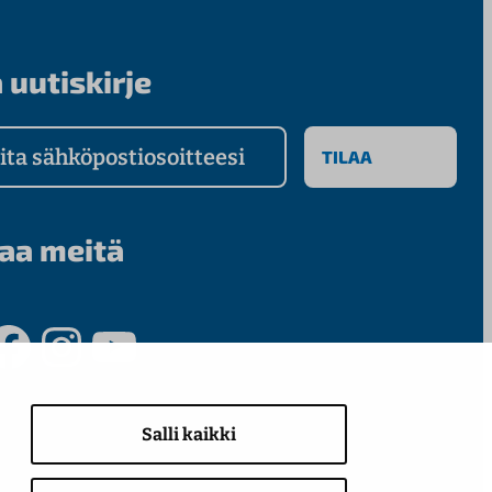
 uutiskirje
a sähköpostiosoitteesi
aa meitä
ook
Instagram
YouTube
Salli kaikki