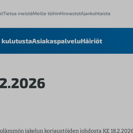
ot
Tietoa meistä
Meille töihin
Hinnastot
Ajankohtaista
 kulutusta
Asiakaspalvelu
Häiriöt
02.2026
ämmön jakelun korjaustöiden johdosta KE 18.2.2026 k