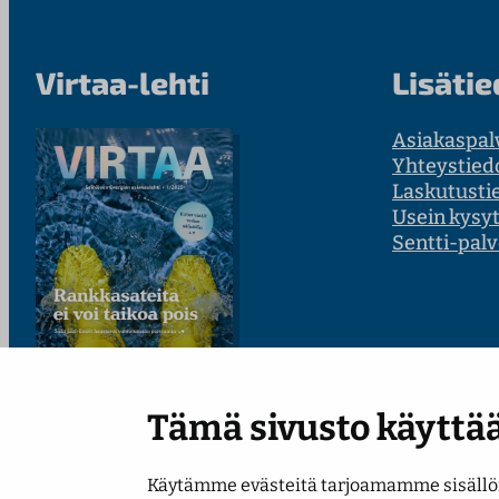
Virtaa-lehti
Lisätie
Asiakaspal
Yhteystied
Laskutusti
Usein kysy
Sentti-palv
Tämä sivusto käyttää
Lue uusin numero
Käytämme evästeitä tarjoamamme sisällön