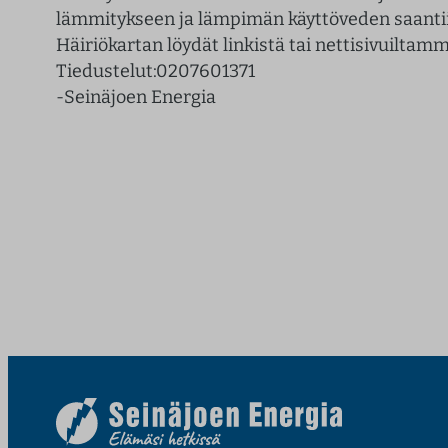
lämmitykseen ja lämpimän käyttöveden saanti
l
Häiriökartan löydät linkistä tai nettisivuiltamm
t
Tiedustelut:0207601371
ö
-Seinäjoen Energia
ö
n