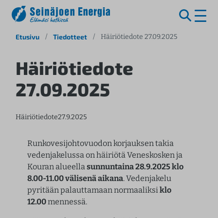
S
Etusivu
/
Tiedotteet
/
Häiriötiedote 27.09.2025
i
i
Häiriötiedote
r
27.09.2025
r
y
s
Häiriötiedote
27.9.2025
i
s
ä
Runkovesijohtovuodon korjauksen takia
l
vedenjakelussa on häiriötä Veneskosken ja
t
Kouran alueella
sunnuntaina 28.9.2025 klo
ö
8.00-11.00 välisenä aikana
. Vedenjakelu
ö
pyritään palauttamaan normaaliksi
klo
n
12.00
mennessä.