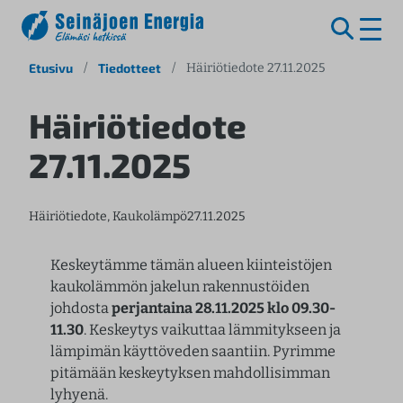
S
Etusivu
/
Tiedotteet
/
Häiriötiedote 27.11.2025
i
i
Häiriötiedote
r
27.11.2025
r
y
s
Häiriötiedote
, 
Kaukolämpö
27.11.2025
i
s
ä
Keskeytämme tämän alueen kiinteistöjen
l
kaukolämmön jakelun rakennustöiden
t
johdosta
perjantaina 28.11.2025 klo 09.30-
ö
11.30
. Keskeytys vaikuttaa lämmitykseen ja
ö
lämpimän käyttöveden saantiin. Pyrimme
n
pitämään keskeytyksen mahdollisimman
lyhyenä.