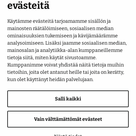
evästeitä
Käytämme evästeitä tarjoamamme sisällön ja
Seuraa meitä
mainosten räätälöimiseen, sosiaalisen median
ominaisuuksien tukemiseen ja kävijämäärämme
analysoimiseen. Lisäksi jaamme sosiaalisen median,
LinkedIn
Facebook
Instagram
YouTube
mainosalan ja analytiikka-alan kumppaneillemme
tietoja siitä, miten käytät sivustoamme.
Kumppanimme voivat yhdistää näitä tietoja muihin
tietoihin, joita olet antanut heille tai joita on kerätty,
kun olet käyttänyt heidän palvelujaan.
Salli kaikki
Saavutettavuusseloste
Tietosuojaseloste
Näytä evästeasetukseni
Anna palautetta
Ilmoituskanava
Vain välttämättömät evästeet
© 2026 Seinäjoen Energia