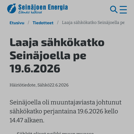
S
Etusivu
/
Tiedotteet
/
Laaja sähkökatko Seinäjoella pe 19.6
i
i
Laaja sähkökatko
r
Seinäjoella pe
r
y
19.6.2026
s
i
s
Häiriötiedote
, 
Sähkö
22.6.2026
ä
l
t
Seinäjoella oli muuntajaviasta johtunut
ö
sähkökatko perjantaina 19.6.2026 kello
ö
14.47 alkaen.
n