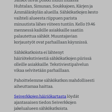
Sähköt olivat poikki muun muassa
Huhtalan, Simunan, Soukkajoen, Kärjen ja
Ämmälänkylän alueilla. Sähkökatkojen kesto
vaihteli alueesta riippuen parista
minuutista lähes viiteen tuntiin. Kello 19.46
mennessä kaikille asiakkaille saatiin
palautettua sähköt. Muuntajavian
korjaustyöt ovat parhaillaan käynnissä.
Sähkökatkoista ei lähtenyt
häiriötekstiviestiä sähkökatkojen piirissä
olleille asiakkaille. Tekstiviestipalvelun
vikaa selvitetään parhaillaan.
Pahoittelemme sähkökatkon mahdollisesti
aiheuttamaa haittaa.
Seiverkkojen häiriökartasta
löydät
ajantasaisen tiedon Seiverkkojen
jakelualueen sähkökatkoista.