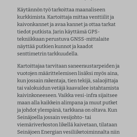
Käytännön työ tarkoittaa maanaliseen
kurkkimista. Kartoittaja mittaa venttiilit ja
kaivonkannet ja avaa kannet ja ottaa tarkat
tiedot putkista. Jarin käyttämä GPS-
tekniikkaan perustuva GNSS-mittalaite
näyttää putkien kunnot ja kaadot
senttimetrin tarkkuudella.
Kartoittajaa tarvitaan saneeraustarpeiden ja
vuotojen määrittelemisen lisäksi myös aina,
kun jossain rakentaja, tien tekijä, salaojittaja
tai valokuidun vetäjä kaavailee istahtamista
kaivinkoneeseen. Vaikka vesi-infra sijaitsee
maan alla kaikkein alimpana ja muut putket
ja johdot ylempänä, tarkkana on oltava. Kun
Seinäjoella jossain vesijohto- tai
viemäriverkoston likellä kaivetaan, tilataan
Seinäjoen Energian vesiliiketoiminnalta niin