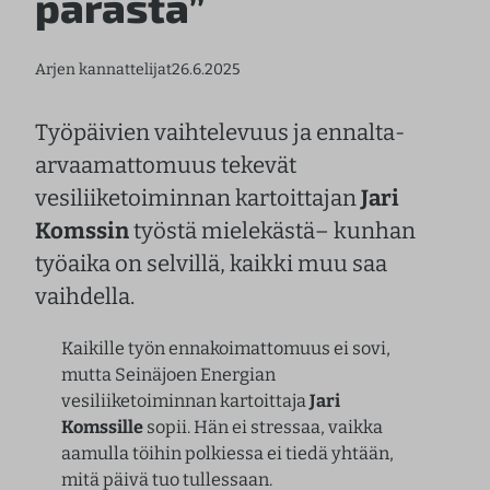
parasta”
Arjen kannattelijat
26.6.2025
Työpäivien vaihtelevuus ja ennalta-
arvaamattomuus tekevät
vesiliiketoiminnan kartoittajan
Jari
Komssin
työstä mielekästä– kunhan
työaika on selvillä, kaikki muu saa
vaihdella.
Kaikille työn ennakoimattomuus ei sovi,
mutta Seinäjoen Energian
vesiliiketoiminnan kartoittaja
Jari
Komssille
sopii. Hän ei stressaa, vaikka
aamulla töihin polkiessa ei tiedä yhtään,
mitä päivä tuo tullessaan.