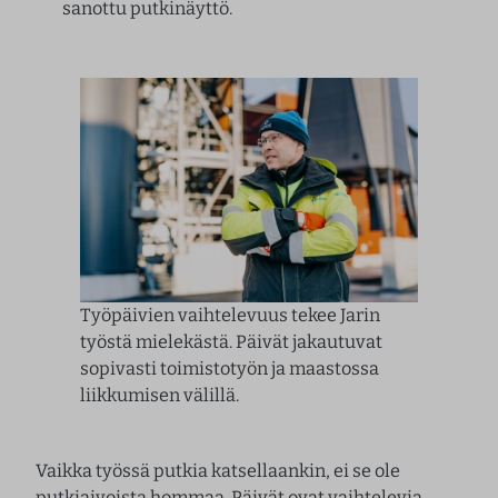
sanottu putkinäyttö.
Työpäivien vaihtelevuus tekee Jarin
työstä mielekästä. Päivät jakautuvat
sopivasti toimistotyön ja maastossa
liikkumisen välillä.
Vaikka työssä putkia katsellaankin, ei se ole
putkiaivoista hommaa. Päivät ovat vaihtelevia,