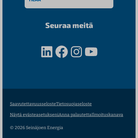
Seuraa meitä
LinkedIn
Facebook
Instagram
YouTube
Saavutettavuusseloste
Tietosuojaseloste
Näytä evästeasetukseni
Anna palautetta
Ilmoituskanava
© 2026 Seinäjoen Energia