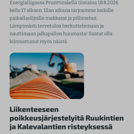
Energialiigassa Prunttimäellä tiistaina 18.8.2026
kello 17 alkaen. Illan aikana tarjoamme kaikille
paikallaolijoille makkarat ja pillimehut.
Lämpimästi tervetuloa herkuttelemaan ja
nauttimaan jalkapallon huumasta! Saatat olla
kiinnostunut myös näistä
Liikenteeseen
poikkeusjärjestelyitä Ruukintien
ja Kalevalantien risteyksessä