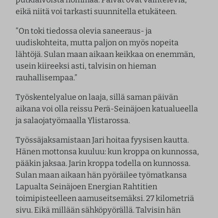
eikä niitä voi tarkasti suunnitella etukäteen.
”On toki tiedossa olevia saneeraus- ja
uudiskohteita, mutta paljon on myös nopeita
lähtöjä. Sulan maan aikaan keikkaa on enemmän,
usein kiireeksi asti, talvisin on hieman
rauhallisempaa.”
Työskentelyalue on laaja, sillä saman päivän
aikana voi olla reissu Perä-Seinäjoen katualueella
ja salaojatyömaalla Ylistarossa.
Työssäjaksamistaan Jari hoitaa fyysisen kautta.
Hänen mottonsa kuuluu: kun kroppa on kunnossa,
pääkin jaksaa. Jarin kroppa todella on kunnossa.
Sulan maan aikaan hän pyöräilee työmatkansa
Lapualta Seinäjoen Energian Rahtitien
toimipisteelleen aamuseitsemäksi. 27 kilometriä
sivu. Eikä millään sähköpyörällä. Talvisin hän