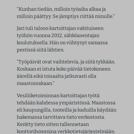
”Kunhan tiedän, milloin työaika alkaa ja
milloin päättyy. Se jämptiys riittää minulle.”
Jari tuli taloon kartoittajan vakituiseen
työhön vuonna 2012, sähköasentajan
koulutuksella. Hän on viihtynyt samassa
pestissä siitä lähtien.
”Työpäivät ovat vaihtelevia, ja siitä tykkään.
Koskaan ei istuta koko päivää tietokoneen
äärellä eikä toisaalta jatkuvasti olla
maastossakaan.”
Vesiliiketoiminnan kartoittajan työtä
tehdään kahdessa ympäristössä. Maastossa
eli kaupungilla, tonteilla ja kaduilla käydään
hakemassa tarvittava tieto verkostosta.
Kerätty tieto sitten tallennetaan
konttorihommina verkkotietojärjestelmään.