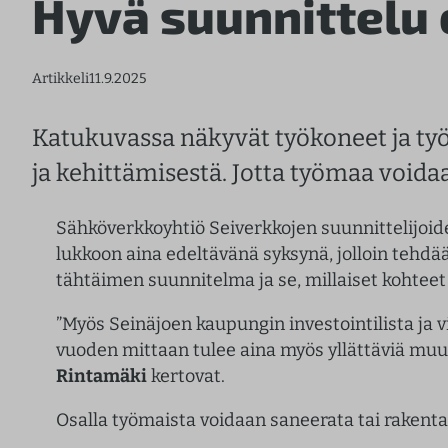
Hyvä suunnittelu
Artikkeli
11.9.2025
Katukuvassa näkyvät työkoneet ja ty
ja kehittämisestä. Jotta työmaa voida
Sähköverkkoyhtiö Seiverkkojen suunnittelijoide
lukkoon aina edeltävänä syksynä, jolloin tehd
tähtäimen suunnitelma ja se, millaiset kohtee
”Myös Seinäjoen kaupungin investointilista ja 
vuoden mittaan tulee aina myös yllättäviä muuto
Rintamäki
kertovat.
Osalla työmaista voidaan saneerata tai rakent