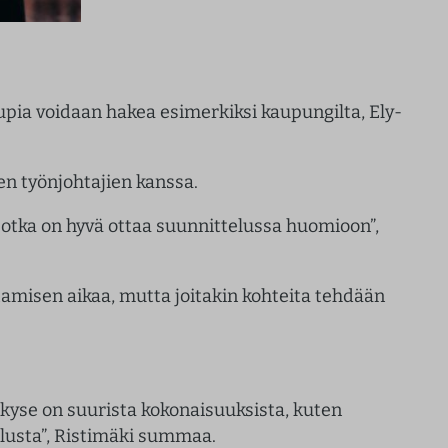
upia voidaan hakea esimerkiksi kaupungilta, Ely-
en työnjohtajien kanssa.
 jotka on hyvä ottaa suunnittelussa huomioon”,
amisen aikaa, mutta joitakin kohteita tehdään
s kyse on suurista kokonaisuuksista, kuten
elusta”, Ristimäki summaa.