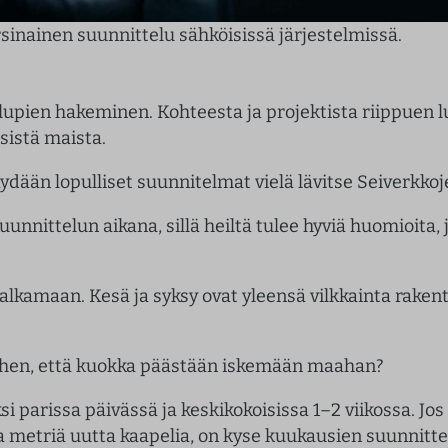
arsinainen suunnittelu sähköisissä järjestelmissä.
lupien hakeminen. Kohteesta ja projektista riippuen l
sistä maista.
dään lopulliset suunnitelmat vielä lävitse Seiverkkoj
unnittelun aikana, sillä heiltä tulee hyviä huomioita,
kamaan. Kesä ja syksy ovat yleensä vilkkainta rakent
iihen, että kuokka päästään iskemään maahan?
 parissa päivässä ja keskikokoisissa 1–2 viikossa. Jo
a metriä uutta kaapelia, on kyse kuukausien suunnitt