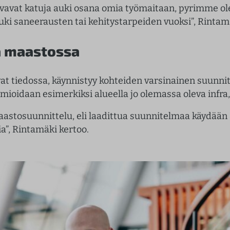
aivavat katuja auki osana omia työmaitaan, pyrimme 
auki saneerausten tai kehitystarpeiden vuoksi”, Rintam
ja maastossa
at tiedossa, käynnistyy kohteiden varsinainen suunnit
mioidaan esimerkiksi alueella jo olemassa oleva infra,
astosuunnittelu, eli laadittua suunnitelmaa käydään 
a”, Rintamäki kertoo.