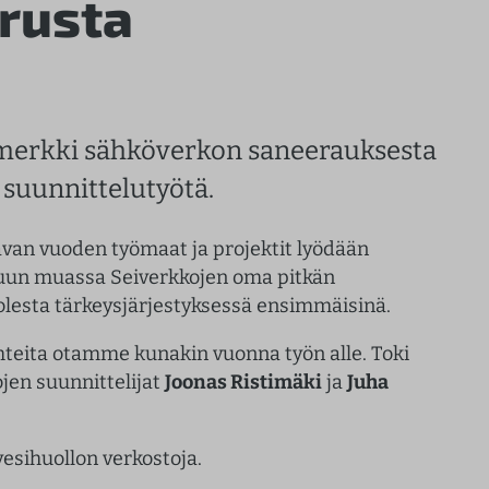
rusta
n merkki sähköverkon saneerauksesta
 suunnittelutyötä.
avan vuoden työmaat ja projektit lyödään
 muun muassa Seiverkkojen oma pitkän
olesta tärkeysjärjestyksessä ensimmäisinä.
ohteita otamme kunakin vuonna työn alle. Toki
ojen suunnittelijat
Joonas Ristimäki
ja
Juha
esihuollon verkostoja.