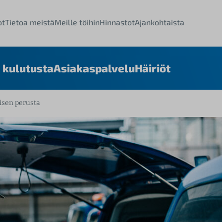
ot
Tietoa meistä
Meille töihin
Hinnastot
Ajankohtaista
 kulutusta
Asiakaspalvelu
Häiriöt
isen perusta