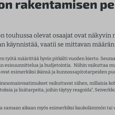
 on rakentamisen pe
ön touhussa olevat osaajat ovat näkyvi
an käynnistää, vaatii se mittavan määrän
n työtä määrittää hyvin pitkälti vuoden kierto. Seura
ään esisuunnittelua ja budjetointia. Niihin vaikuttaa
t ovat esimerkiksi ikänsä ja kunnossapitotarpeiden pu
viranomaisvaatimukset vaikuttavat siihen, millaisia k
ksia ja lisätarpeita, joihin täytyy reagoida”, Seiverkk
aa samaan aikaan myös esimerkiksi kaukolämmön tai v