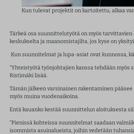
Kun tulevat projektit on kartoitettu, alkaa v
Tärkeä osa suunnittelutyötä on myös tarvittavien 
keskukselta ja maanomistajilta, jos kyse on yksityi
Kun suunnitelmat ja lupa-asiat ovat kunnossa, käy
”Yhteistyötä työnjohtajien kanssa tehdään myös su
Ristimäki lisää.
Tämän jälkeen varsinainen rakentaminen pääsee al
myös muina vuodenaikoina.
Entä kauanko kestää suunnittelun aloituksesta s
”Pienissä kohteissa suunnitelmat saadaan valmiiksi
isommista asuinalueista, joihin vedetään tuhansi