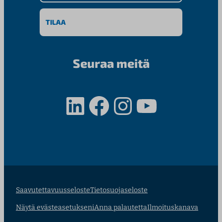
Seuraa meitä
LinkedIn
Facebook
Instagram
YouTube
Saavutettavuusseloste
Tietosuojaseloste
Näytä evästeasetukseni
Anna palautetta
Ilmoituskanava