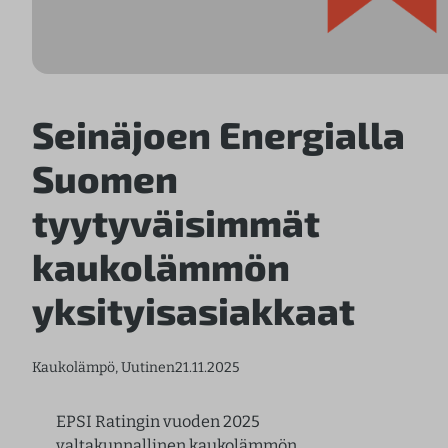
Seinäjoen Energialla
Suomen
tyytyväisimmät
kaukolämmön
yksityisasiakkaat
Kaukolämpö
, 
Uutinen
21.11.2025
EPSI Ratingin vuoden 2025
valtakunnallinen kaukolämmön