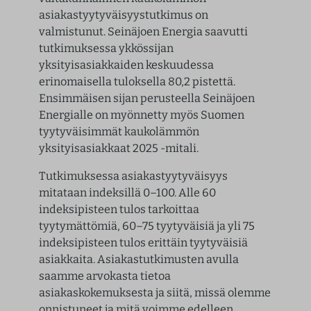
asiakastyytyväisyystutkimus on
valmistunut. Seinäjoen Energia saavutti
tutkimuksessa ykkössijan
yksityisasiakkaiden keskuudessa
erinomaisella tuloksella 80,2 pistettä.
Ensimmäisen sijan perusteella Seinäjoen
Energialle on myönnetty myös
Suomen
tyytyväisimmät kaukolämmön
yksityisasiakkaat 2025
-mitali.
Tutkimuksessa asiakastyytyväisyys
mitataan indeksillä 0–100. Alle 60
indeksipisteen tulos tarkoittaa
tyytymättömiä, 60–75 tyytyväisiä ja yli 75
indeksipisteen tulos erittäin tyytyväisiä
asiakkaita. Asiakastutkimusten avulla
saamme arvokasta tietoa
asiakaskokemuksesta ja siitä, missä olemme
onnistuneet ja mitä voimme edelleen