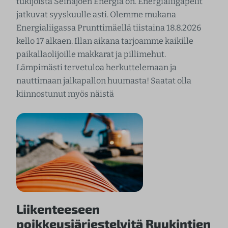
tukijoista Seinäjoen Energia on. Energialiigapelit
jatkuvat syyskuulle asti. Olemme mukana
Energialiigassa Prunttimäellä tiistaina 18.8.2026
kello 17 alkaen. Illan aikana tarjoamme kaikille
paikallaolijoille makkarat ja pillimehut.
Lämpimästi tervetuloa herkuttelemaan ja
nauttimaan jalkapallon huumasta! Saatat olla
kiinnostunut myös näistä
Liikenteeseen
poikkeusjärjestelyitä Ruukintien