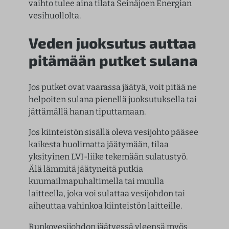
vaihto tulee aina tilata Seinäjoen Energian
vesihuollolta.
Veden juoksutus auttaa
pitämään putket sulana
Jos putket ovat vaarassa jäätyä, voit pitää ne
helpoiten sulana pienellä juoksutuksella tai
jättämällä hanan tiputtamaan.
Jos kiinteistön sisällä oleva vesijohto pääsee
kaikesta huolimatta jäätymään, tilaa
yksityinen LVI-liike tekemään sulatustyö.
Älä lämmitä jäätyneitä putkia
kuumailmapuhaltimella tai muulla
laitteella, joka voi sulattaa vesijohdon tai
aiheuttaa vahinkoa kiinteistön laitteille.
Runkovesijohdon jäätyessä yleensä myös