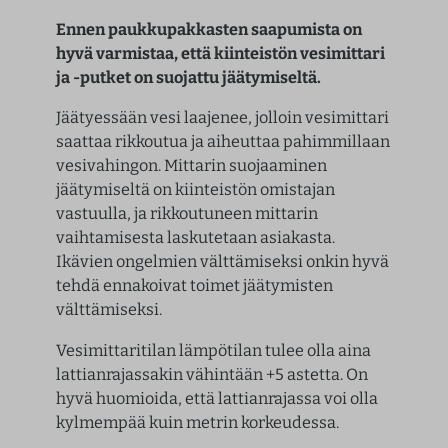
Ennen paukkupakkasten saapumista on
hyvä varmistaa, että kiinteistön vesimittari
ja -putket on suojattu jäätymiseltä.
Jäätyessään vesi laajenee, jolloin vesimittari
saattaa rikkoutua ja aiheuttaa pahimmillaan
vesivahingon. Mittarin suojaaminen
jäätymiseltä on kiinteistön omistajan
vastuulla, ja rikkoutuneen mittarin
vaihtamisesta laskutetaan asiakasta.
Ikävien ongelmien välttämiseksi onkin hyvä
tehdä ennakoivat toimet jäätymisten
välttämiseksi.
Vesimittaritilan lämpötilan tulee olla aina
lattianrajassakin vähintään +5 astetta. On
hyvä huomioida, että lattianrajassa voi olla
kylmempää kuin metrin korkeudessa.