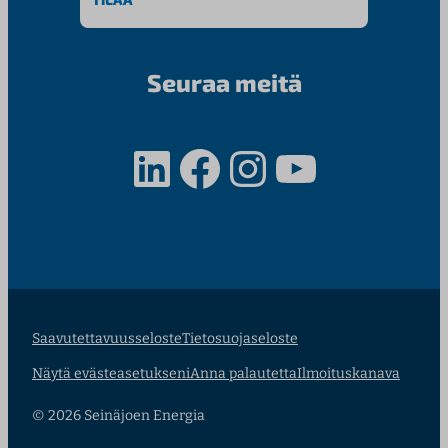
Seuraa meitä
LinkedIn
Facebook
Instagram
YouTube
Saavutettavuusseloste
Tietosuojaseloste
Näytä evästeasetukseni
Anna palautetta
Ilmoituskanava
© 2026 Seinäjoen Energia