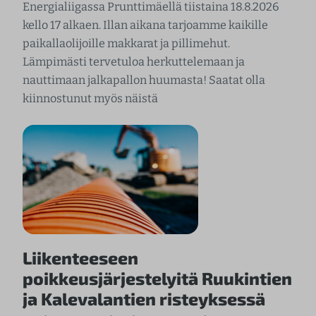
Energialiigassa Prunttimäellä tiistaina 18.8.2026
kello 17 alkaen. Illan aikana tarjoamme kaikille
paikallaolijoille makkarat ja pillimehut.
Lämpimästi tervetuloa herkuttelemaan ja
nauttimaan jalkapallon huumasta! Saatat olla
kiinnostunut myös näistä
Liikenteeseen
poikkeusjärjestelyitä Ruukintien
ja Kalevalantien risteyksessä