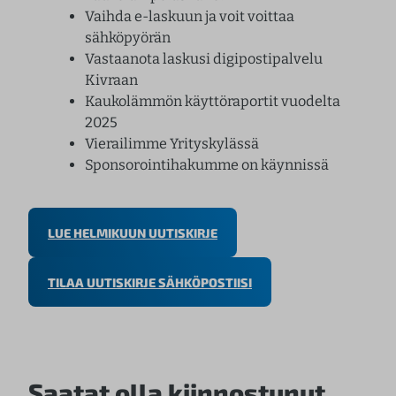
Vaihda e-laskuun ja voit voittaa
sähköpyörän
Vastaanota laskusi digipostipalvelu
Kivraan
Kaukolämmön käyttöraportit vuodelta
2025
Vierailimme Yrityskylässä
Sponsorointihakumme on käynnissä
LUE HELMIKUUN UUTISKIRJE
TILAA UUTISKIRJE SÄHKÖPOSTIISI
Saatat olla kiinnostunut