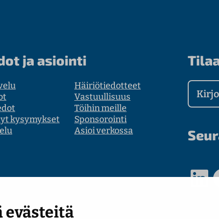
dot ja asiointi
Tilaa
velu
Häiriötiedotteet
Kirjoit
ot
Vastuullisuus
edot
Töihin meille
tyt kysymykset
Sponsorointi
elu
Asioi verkossa
Seur
LinkedIn
Faceb
 evästeitä