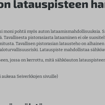
on latauspisteen h
ksi moni pohtii myös auton lataamismahdollisuuksia. 
. Tavallisesta pistorasiasta lataaminen ei ole suositelt
tusta. Tavallisen pistorasian latausteho on alhainen
loturvallisuusriski. Latauspiste mahdollistaa sähköa
een, jossa on kerrottu, mitä sähköauton latauspistee
i aukeaa Seiverkkojen sivuille)