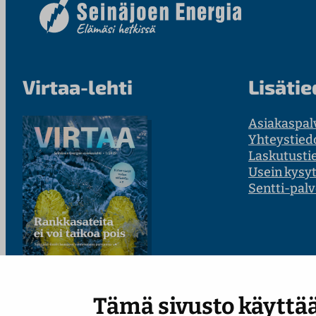
Virtaa-lehti
Lisätie
Asiakaspal
Yhteystied
Laskutusti
Usein kysy
Sentti-palv
Tämä sivusto käyttää
Lue uusin numero