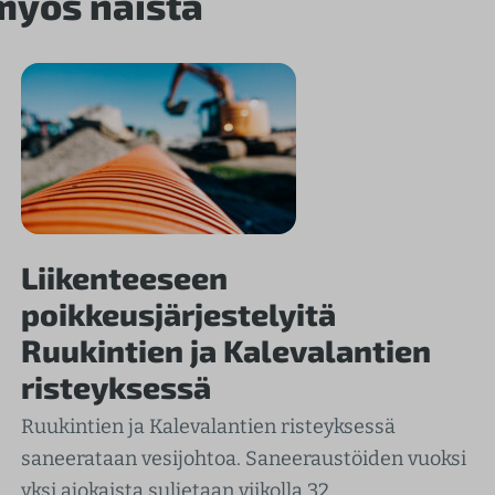
 myös näistä
Liikenteeseen
poikkeusjärjestelyitä
Ruukintien ja Kalevalantien
risteyksessä
Ruukintien ja Kalevalantien risteyksessä
saneerataan vesijohtoa. Saneeraustöiden vuoksi
yksi ajokaista suljetaan viikolla 32.