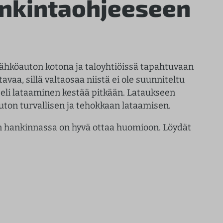
ankintaohjeeseen
Sähköauton kotona ja taloyhtiöissä tapahtuvaan
avaa, sillä valtaosaa niistä ei ole suunniteltu
 eli lataaminen kestää pitkään. Lataukseen
uton turvallisen ja tehokkaan lataamisen.
n hankinnassa on hyvä ottaa huomioon. Löydät