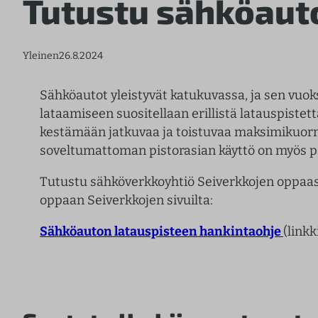
Tutustu sähköaut
Yleinen
26.8.2024
Sähköautot yleistyvät katukuvassa, ja sen vuo
lataamiseen suositellaan erillistä latauspistettä
kestämään jatkuvaa ja toistuvaa maksimikuormi
soveltumattoman pistorasian käyttö on myös pa
Tutustu sähköverkkoyhtiö Seiverkkojen oppaas
oppaan Seiverkkojen sivuilta:
Sähköauton latauspisteen hankintaohje
(linkk