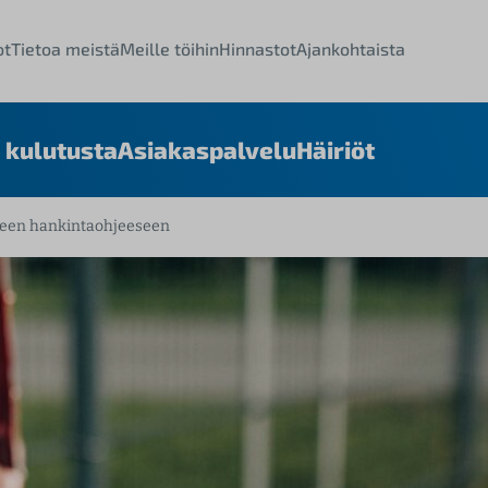
ot
Tietoa meistä
Meille töihin
Hinnastot
Ajankohtaista
 kulutusta
Asiakaspalvelu
Häiriöt
teen hankintaohjeeseen