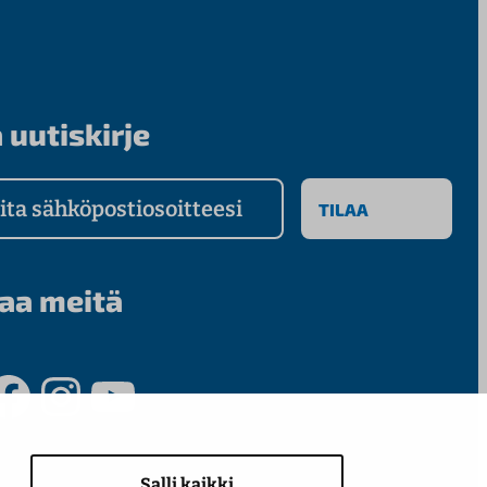
 uutiskirje
a sähköpostiosoitteesi
aa meitä
ook
Instagram
YouTube
Salli kaikki