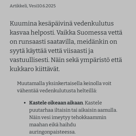
Artikkeli
, 
Vesi
10.6.2025
Kuumina kesäpäivinä vedenkulutus
kasvaa helposti. Vaikka Suomessa vettä
on runsaasti saatavilla, meidänkin on
syytä käyttää vettä viisaasti ja
vastuullisesti. Näin sekä ympäristö että
kukkaro kiittävät.
Muutamalla yksinkertaisella keinolla voit
vähentää vedenkulutusta helteillä:
Kastele oikeaan aikaan
. Kastele
puutarhaa iltaisin tai aikaisin aamulla.
Näin vesi imeytyy tehokkaammin
maahan eikä haihdu
auringonpaisteessa.