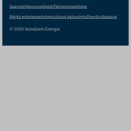
Saavutettavuusseloste
Tietosuojaseloste
Näytä evästeasetukseni
Anna palautetta
Ilmoituskanava
© 2026 Seinäjoen Energia