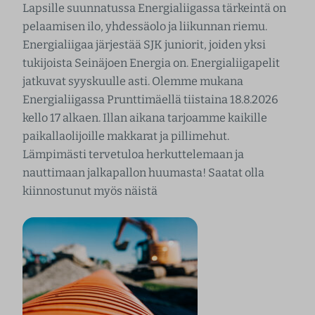
Lapsille suunnatussa Energialiigassa tärkeintä on
pelaamisen ilo, yhdessäolo ja liikunnan riemu.
Energialiigaa järjestää SJK juniorit, joiden yksi
tukijoista Seinäjoen Energia on. Energialiigapelit
jatkuvat syyskuulle asti. Olemme mukana
Energialiigassa Prunttimäellä tiistaina 18.8.2026
kello 17 alkaen. Illan aikana tarjoamme kaikille
paikallaolijoille makkarat ja pillimehut.
Lämpimästi tervetuloa herkuttelemaan ja
nauttimaan jalkapallon huumasta! Saatat olla
kiinnostunut myös näistä