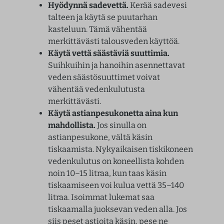
Hyödynnä sadevettä.
Kerää sadevesi
talteen ja käytä se puutarhan
kasteluun. Tämä vähentää
merkittävästi talousveden käyttöä.
Käytä vettä säästäviä suuttimia.
Suihkuihin ja hanoihin asennettavat
veden säästösuuttimet voivat
vähentää vedenkulutusta
merkittävästi.
Käytä astianpesukonetta aina kun
mahdollista.
Jos sinulla on
astianpesukone, vältä käsin
tiskaamista. Nykyaikaisen tiskikoneen
vedenkulutus on koneellista kohden
noin 10–15 litraa, kun taas käsin
tiskaamiseen voi kulua vettä 35–140
litraa. Isoimmat lukemat saa
tiskaamalla juoksevan veden alla. Jos
siis peset astioita käsin, pese ne