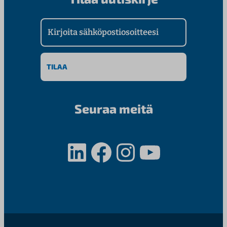
Kirjoita sähköpostiosoitteesi
Seuraa meitä
LinkedIn
Facebook
Instagram
YouTube