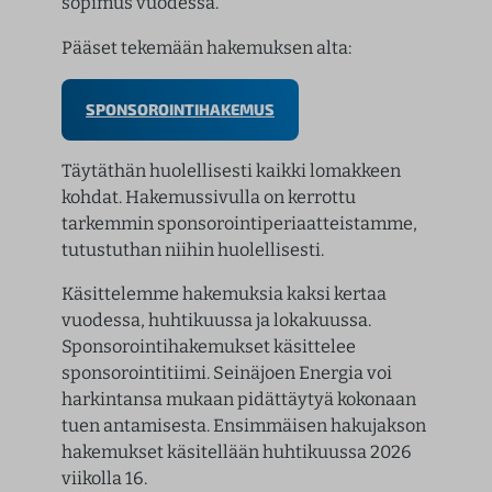
sopimus vuodessa.
Pääset tekemään hakemuksen alta:
SPONSOROINTIHAKEMUS
Täytäthän huolellisesti kaikki lomakkeen
kohdat. Hakemussivulla on kerrottu
tarkemmin sponsorointiperiaatteistamme,
tutustuthan niihin huolellisesti.
Käsittelemme hakemuksia kaksi kertaa
vuodessa, huhtikuussa ja lokakuussa.
Sponsorointihakemukset käsittelee
sponsorointitiimi. Seinäjoen Energia voi
harkintansa mukaan pidättäytyä kokonaan
tuen antamisesta. Ensimmäisen hakujakson
hakemukset käsitellään huhtikuussa 2026
viikolla 16.