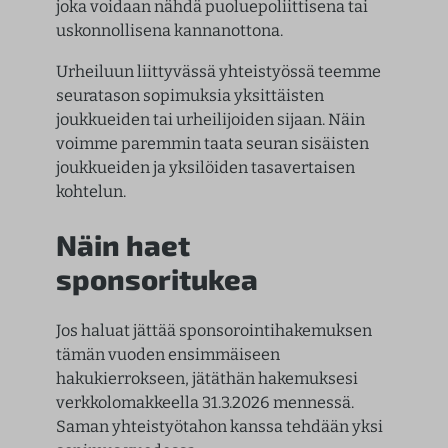
joka voidaan nähdä puoluepoliittisena tai
uskonnollisena kannanottona.
Urheiluun liittyvässä yhteistyössä teemme
seuratason sopimuksia yksittäisten
joukkueiden tai urheilijoiden sijaan. Näin
voimme paremmin taata seuran sisäisten
joukkueiden ja yksilöiden tasavertaisen
kohtelun.
Näin haet
sponsoritukea
Jos haluat jättää sponsorointihakemuksen
tämän vuoden ensimmäiseen
hakukierrokseen, jätäthän hakemuksesi
verkkolomakkeella 31.3.2026 mennessä.
Saman yhteistyötahon kanssa tehdään yksi