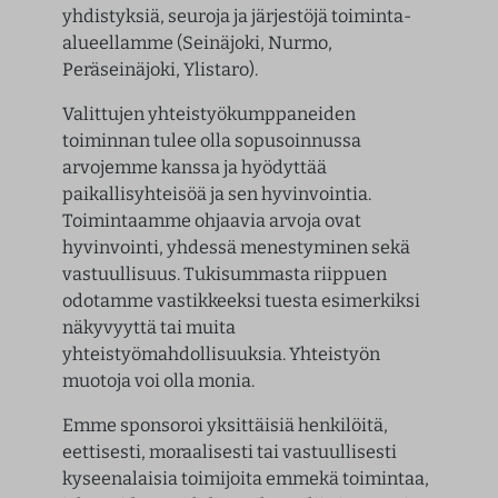
yhdistyksiä, seuroja ja järjestöjä toiminta-
alueellamme (Seinäjoki, Nurmo,
Peräseinäjoki, Ylistaro).
Valittujen yhteistyökumppaneiden
toiminnan tulee olla sopusoinnussa
arvojemme kanssa ja hyödyttää
paikallisyhteisöä ja sen hyvinvointia.
Toimintaamme ohjaavia arvoja ovat
hyvinvointi, yhdessä menestyminen sekä
vastuullisuus. Tukisummasta riippuen
odotamme vastikkeeksi tuesta esimerkiksi
näkyvyyttä tai muita
yhteistyömahdollisuuksia. Yhteistyön
muotoja voi olla monia.
Emme sponsoroi yksittäisiä henkilöitä,
eettisesti, moraalisesti tai vastuullisesti
kyseenalaisia toimijoita emmekä toimintaa,