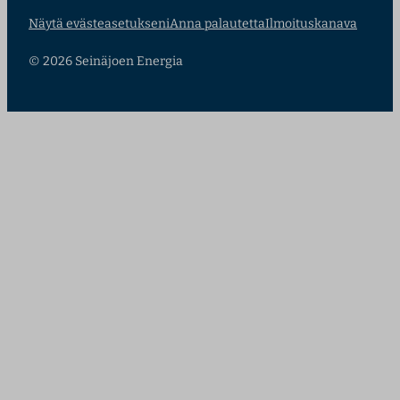
Näytä evästeasetukseni
Anna palautetta
Ilmoituskanava
© 2026 Seinäjoen Energia