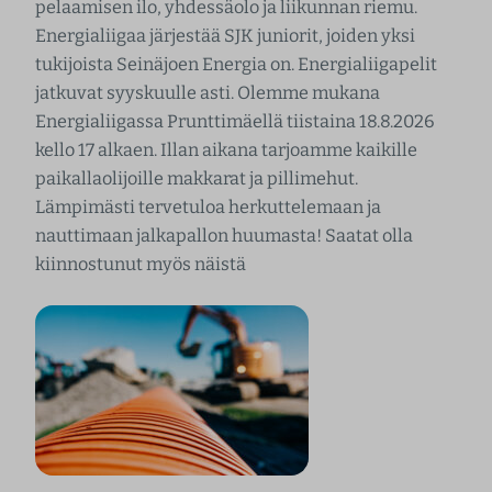
pelaamisen ilo, yhdessäolo ja liikunnan riemu.
Energialiigaa järjestää SJK juniorit, joiden yksi
tukijoista Seinäjoen Energia on. Energialiigapelit
jatkuvat syyskuulle asti. Olemme mukana
Energialiigassa Prunttimäellä tiistaina 18.8.2026
kello 17 alkaen. Illan aikana tarjoamme kaikille
paikallaolijoille makkarat ja pillimehut.
Lämpimästi tervetuloa herkuttelemaan ja
nauttimaan jalkapallon huumasta! Saatat olla
kiinnostunut myös näistä