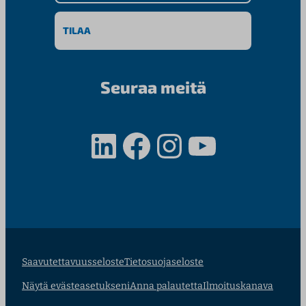
Seuraa meitä
LinkedIn
Facebook
Instagram
YouTube
Saavutettavuusseloste
Tietosuojaseloste
Näytä evästeasetukseni
Anna palautetta
Ilmoituskanava