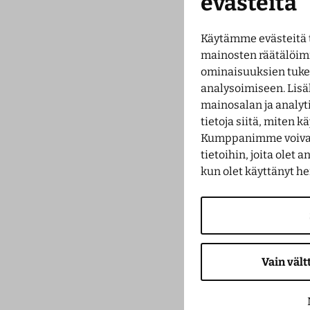
evästeitä
Käytämme evästeitä 
mainosten räätälöim
ominaisuuksien tuk
analysoimiseen. Lisä
mainosalan ja analy
tietoja siitä, miten 
Kumppanimme voivat 
tietoihin, joita olet a
kun olet käyttänyt he
Vain väl