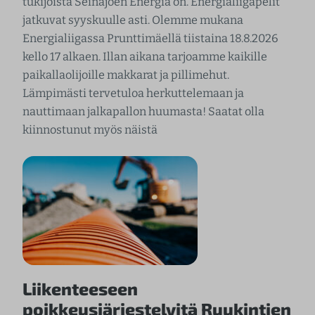
tukijoista Seinäjoen Energia on. Energialiigapelit
jatkuvat syyskuulle asti. Olemme mukana
Energialiigassa Prunttimäellä tiistaina 18.8.2026
kello 17 alkaen. Illan aikana tarjoamme kaikille
paikallaolijoille makkarat ja pillimehut.
Lämpimästi tervetuloa herkuttelemaan ja
nauttimaan jalkapallon huumasta! Saatat olla
kiinnostunut myös näistä
Liikenteeseen
poikkeusjärjestelyitä Ruukintien