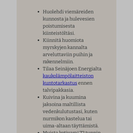
Huolehdi viemäreiden
kunnosta ja hulevesien
poistumisesta
kiinteistöltäsi.
Kiinnitä huomiota
myrskyjen kannalta
arveluttaviin puihin ja
rakennelmiin.
Tilaa Seinäjoen Energialta
kaukolämpölaitteiston
kuntotarkastus
ennen
talvipakkasia.
Kuivina ja kuumina
jaksoina maltillista
vedenkulutustasi, kuten
nurmikon kastelua tai
uima-altaan täyttämistä.
Muista kotivara! 72 tunnin