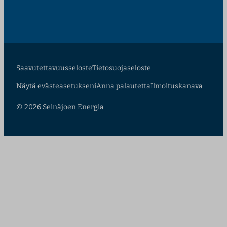
Saavutettavuusseloste
Tietosuojaseloste
Näytä evästeasetukseni
Anna palautetta
Ilmoituskanava
© 2026 Seinäjoen Energia