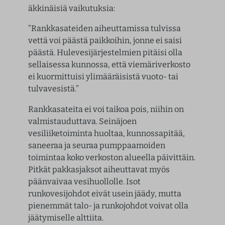
äkkinäisiä vaikutuksia:
”Rankkasateiden aiheuttamissa tulvissa
vettä voi päästä paikkoihin, jonne ei saisi
päästä. Hulevesijärjestelmien pitäisi olla
sellaisessa kunnossa, että viemäriverkosto
ei kuormittuisi ylimääräisistä vuoto- tai
tulvavesistä.”
Rankkasateita ei voi taikoa pois, niihin on
valmistauduttava. Seinäjoen
vesiliiketoiminta huoltaa, kunnossapitää,
saneeraa ja seuraa pumppaamoiden
toimintaa koko verkoston alueella päivittäin.
Pitkät pakkasjaksot aiheuttavat myös
päänvaivaa vesihuollolle. Isot
runkovesijohdot eivät usein jäädy, mutta
pienemmät talo- ja runkojohdot voivat olla
jäätymiselle alttiita.