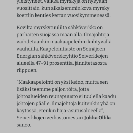
yleistyneet, vaikka myrskyjä on nykyään
vuosittain, kun aikaisemmin kova myrsky
koettiin kenties kerran vuosikymmenessä.
Kovilta myrskytuulilta sähköverkko on
parhaiten suojassa maan alla. Ilmajohtoja
vaihdetaankin maakaapeleihin kiihtyvällä
vauhdilla. Kaapelointiaste on Seinäjoen
Energian sähköverkkoyhtiö Seiverkkojen
alueella 47–91 prosenttia, jännitetasosta
riippuen.
”Maakaapelointi on yksi keino, mutta sen
lisäksi teemme paljon töitä, jotta
johtoalueiden reunapuusto ei tuulella kaadu
johtojen päälle. Ilmajohtoja kuitenkin yhä on
käytössä, etenkin haja-asutusalueella”,
Seiverkkojen verkostomestari
Jukka Ollila
sanoo.