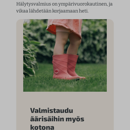
Hälytysvalmius on ympärivuorokautinen, ja
vikaa lähdetään korjaamaan heti.
Valmistaudu
äärisäihin myös
kotona