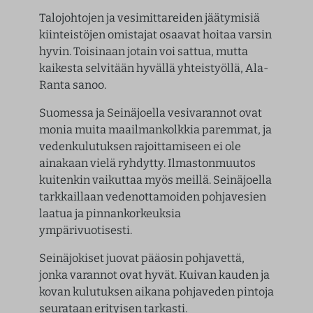
Talojohtojen ja vesimittareiden jäätymisiä
kiinteistöjen omistajat osaavat hoitaa varsin
hyvin. Toisinaan jotain voi sattua, mutta
kaikesta selvitään hyvällä yhteistyöllä, Ala-
Ranta sanoo.
Suomessa ja Seinäjoella vesivarannot ovat
monia muita maailmankolkkia paremmat, ja
vedenkulutuksen rajoittamiseen ei ole
ainakaan vielä ryhdytty. Ilmastonmuutos
kuitenkin vaikuttaa myös meillä. Seinäjoella
tarkkaillaan vedenottamoiden pohjavesien
laatua ja pinnankorkeuksia
ympärivuotisesti.
Seinäjokiset juovat pääosin pohjavettä,
jonka varannot ovat hyvät. Kuivan kauden ja
kovan kulutuksen aikana pohjaveden pintoja
seurataan erityisen tarkasti.