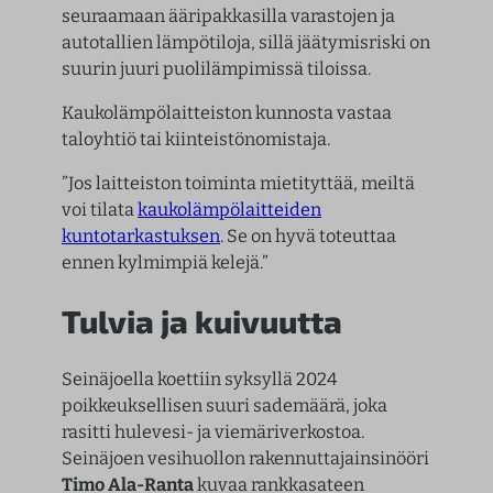
seuraamaan ääripakkasilla varastojen ja
autotallien lämpötiloja, sillä jäätymisriski on
suurin juuri puolilämpimissä tiloissa.
Kaukolämpölaitteiston kunnosta vastaa
taloyhtiö tai kiinteistönomistaja.
”Jos laitteiston toiminta mietityttää, meiltä
voi tilata
kaukolämpölaitteiden
kuntotarkastuksen
. Se on hyvä toteuttaa
ennen kylmimpiä kelejä.”
Tulvia ja kuivuutta
Seinäjoella koettiin syksyllä 2024
poikkeuksellisen suuri sademäärä, joka
rasitti hulevesi- ja viemäriverkostoa.
Seinäjoen vesihuollon rakennuttajainsinööri
Timo Ala-Ranta
kuvaa rankkasateen