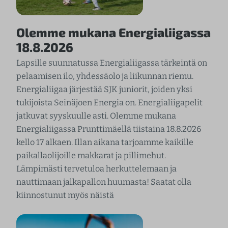
Olemme mukana Energialiigassa
18.8.2026
Lapsille suunnatussa Energialiigassa tärkeintä on
pelaamisen ilo, yhdessäolo ja liikunnan riemu.
Energialiigaa järjestää SJK juniorit, joiden yksi
tukijoista Seinäjoen Energia on. Energialiigapelit
jatkuvat syyskuulle asti. Olemme mukana
Energialiigassa Prunttimäellä tiistaina 18.8.2026
kello 17 alkaen. Illan aikana tarjoamme kaikille
paikallaolijoille makkarat ja pillimehut.
Lämpimästi tervetuloa herkuttelemaan ja
nauttimaan jalkapallon huumasta! Saatat olla
kiinnostunut myös näistä