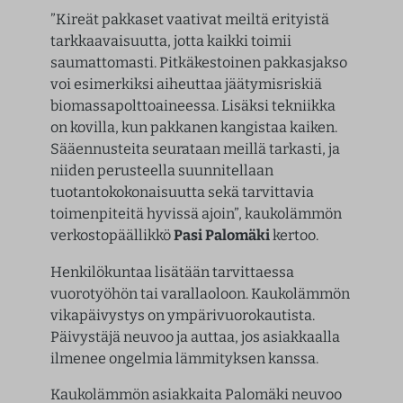
”Kireät pakkaset vaativat meiltä erityistä
tarkkaavaisuutta, jotta kaikki toimii
saumattomasti. Pitkäkestoinen pakkasjakso
voi esimerkiksi aiheuttaa jäätymisriskiä
biomassapolttoaineessa. Lisäksi tekniikka
on kovilla, kun pakkanen kangistaa kaiken.
Sääennusteita seurataan meillä tarkasti, ja
niiden perusteella suunnitellaan
tuotantokokonaisuutta sekä tarvittavia
toimenpiteitä hyvissä ajoin”, kaukolämmön
verkostopäällikkö
Pasi Palomäki
kertoo.
Henkilökuntaa lisätään tarvittaessa
vuorotyöhön tai varallaoloon. Kaukolämmön
vikapäivystys on ympärivuorokautista.
Päivystäjä neuvoo ja auttaa, jos asiakkaalla
ilmenee ongelmia lämmityksen kanssa.
Kaukolämmön asiakkaita Palomäki neuvoo