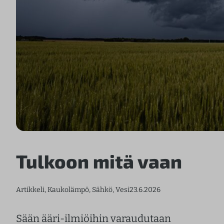
Tulkoon mitä vaan
Artikkeli
, 
Kaukolämpö
, 
Sähkö
, 
Vesi
23.6.2026
Sään ääri-ilmiöihin varaudutaan